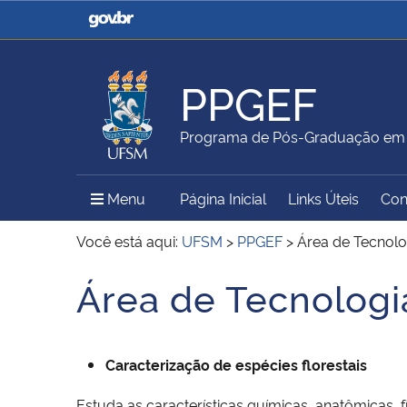
Casa Civil
Ministério da Justiça e
Segurança Pública
PPGEF
Ministério da Agricultura,
Ministério da Educação
Programa de Pós-Graduação em E
Pecuária e Abastecimento
Menu Principal do Sítio
Menu
Página Inicial
Links Úteis
Con
Ministério do Meio Ambiente
Ministério do Turismo
Você está aqui:
UFSM
>
PPGEF
>
Área de Tecnolo
Área de Tecnologi
Início do conteúdo
Secretaria de Governo
Gabinete de Segurança
Institucional
Caracterização de espécies florestais
Estuda as características químicas, anatômicas, 