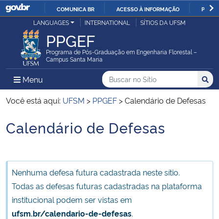
COMUNICA BR
ACESSO À INFORMAÇÃO
PARTI
Casa Civil
LANGUAGES
INTERNATIONAL
SÍTIOS DA UFSM
IR
PPGEF
PARA
Ministério da Justiça e Segurança Pública
O
Programa de Pós-Graduação em Engenharia Florestal –
Campus Santa Maria
CONTEÚDO
Ministério da Defesa
Buscar no no Sítio
Busca
Busca:
Menu Principal do Sítio
Menu
Busc
Ministério das Relações Exteriores
Você está aqui:
UFSM
>
PPGEF
>
Calendário de Defesas
Calendário de Defesas
Ministério da Economia
Início do conteúdo
Ministério da Infraestrutura
Nenhuma defesa futura cadastrada neste sítio.
Ministério da Agricultura, Pecuária e Abastecimento
Todas as defesas futuras cadastradas na plataforma
institucional podem ser vistas em
Ministério da Educação
ufsm.br/calendario-de-defesas
.