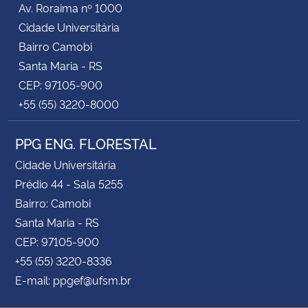
Av. Roraima nº 1000
Cidade Universitária
Secretaria-Geral
Bairro Camobi
Santa Maria - RS
Secretaria de Governo
CEP: 97105-900
+55 (55) 3220-8000
Gabinete de Segurança Institucional
PPG ENG. FLORESTAL
Advocacia-Geral da União
Cidade Universitária
Banco Central do Brasil
Prédio 44 - Sala 5255
Bairro: Camobi
Planalto
Santa Maria - RS
CEP: 97105-900
+55 (55) 3220-8336
E-mail: ppgef@ufsm.br