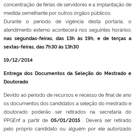
concentração de férias de servidores e a implantação de
medida semelhante por outros órgãos públicos.
Secretaria-Geral
Durante o período de vigência desta portaria, o
atendimento externo acontecerá nos seguintes horários:
Secretaria de Governo
nas segundas-feiras, das 13h às 19h, e de terças a
sextas-feiras, das 7h30 às 13h30
Gabinete de Segurança Institucional
19/12/2014
Advocacia-Geral da União
Entrega dos Documentos da Seleção do Mestrado e
Banco Central do Brasil
Doutorado
Planalto
Devido ao período de recursos e recesso de final de ano
os documentos dos candidatos a seleção do mestrado e
doutorado poderão ser retirados na secretaria do
PPGEnf a partir de
05/01/2015
. Deverá ser retirado
pelo próprio candidato ou alguém por ele autorizado