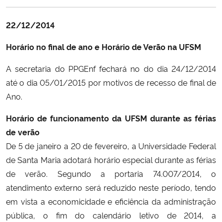
Ministério da Cidadania
22/12/2014
Ministério da Saúde
Horário no final de ano e Horário de Verão na UFSM
Ministério de Minas e Energia
A secretaria do PPGEnf fechará no do dia 24/12/2014
até o dia 05/01/2015 por motivos de recesso de final de
Ministério da Ciência, Tecnologia, Inovações e Comunicações
Ano.
Ministério do Meio Ambiente
Horário de funcionamento da UFSM durante as férias
de verão
Ministério do Turismo
De 5 de janeiro a 20 de fevereiro, a Universidade Federal
de Santa Maria adotará horário especial durante as férias
Ministério do Desenvolvimento Regional
de verão. Segundo a portaria 74.007/2014, o
atendimento externo será reduzido neste período, tendo
Controladoria-Geral da União
em vista a economicidade e eficiência da administração
pública, o fim do calendário letivo de 2014, a
Ministério da Mulher, da Família e dos Direitos Humanos