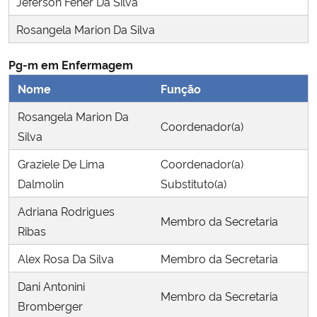
Jeferson Fener Da Silva
Ministério da Cidadania
Rosangela Marion Da Silva
Ministério da Saúde
Pg-m em Enfermagem
Nome
Função
Ministério de Minas e Energia
Rosangela Marion Da
Coordenador(a)
Ministério da Ciência, Tecnologia, Inovações e Comunicações
Silva
Graziele De Lima
Coordenador(a)
Ministério do Meio Ambiente
Dalmolin
Substituto(a)
Ministério do Turismo
Adriana Rodrigues
Membro da Secretaria
Ribas
Ministério do Desenvolvimento Regional
Alex Rosa Da Silva
Membro da Secretaria
Controladoria-Geral da União
Dani Antonini
Membro da Secretaria
Bromberger
Ministério da Mulher, da Família e dos Direitos Humanos