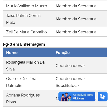
Murilo Vallinoto Munro
Membro da Secretaria
Secretaria-Geral
Taíse Palma Comin
Membro da Secretaria
Melo
Secretaria de Governo
Zeli De Maria Carvalho
Membro da Secretaria
Gabinete de Segurança Institucional
Pg-d em Enfermagem
Advocacia-Geral da União
Nome
Função
Rosangela Marion Da
Banco Central do Brasil
Coordenador(a)
Silva
Planalto
Graziele De Lima
Coordenador(a)
Dalmolin
Substituto(a)
Adriana Rodrigues
Membro da Secretaria
Ribas