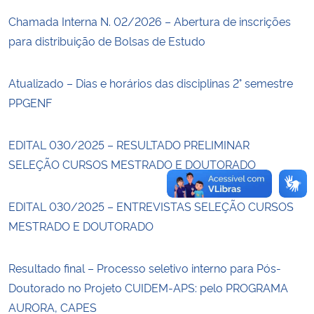
Chamada Interna N. 02/2026 – Abertura de inscrições
Secretaria-Geral
para distribuição de Bolsas de Estudo
Secretaria de Governo
Atualizado – Dias e horários das disciplinas 2° semestre
PPGENF
Gabinete de Segurança Institucional
EDITAL 030/2025 – RESULTADO PRELIMINAR
Advocacia-Geral da União
SELEÇÃO CURSOS MESTRADO E DOUTORADO
Banco Central do Brasil
EDITAL 030/2025 – ENTREVISTAS SELEÇÃO CURSOS
Planalto
MESTRADO E DOUTORADO
Resultado final – Processo seletivo interno para Pós-
Doutorado no Projeto CUIDEM-APS: pelo PROGRAMA
AURORA, CAPES