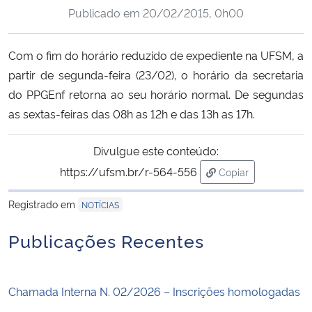
Publicado em
20/02/2015, 0h00
Ministério da Cidadania
Ministério da Saúde
Com o fim do horário reduzido de expediente na UFSM, a
partir de segunda-feira (23/02), o horário da secretaria
Ministério de Minas e Energia
do PPGEnf retorna ao seu horário normal. De segundas
as sextas-feiras das 08h as 12h e das 13h as 17h.
Ministério da Ciência, Tecnologia, Inovações e Comunicações
Divulgue este conteúdo:
Ministério do Meio Ambiente
https://ufsm.br/r-564-556
Copiar
para área de trans
Ministério do Turismo
Registrado em
NOTÍCIAS
Ministério do Desenvolvimento Regional
Publicações Recentes
Controladoria-Geral da União
Chamada Interna N. 02/2026 – Inscrições homologadas
Ministério da Mulher, da Família e dos Direitos Humanos