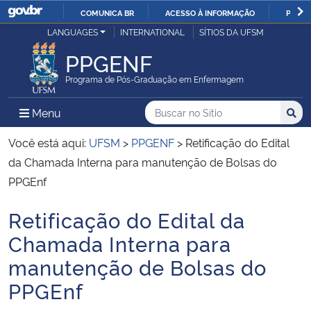
COMUNICA BR
ACESSO À INFORMAÇÃO
PARTI
Casa Civil
LANGUAGES
INTERNATIONAL
SÍTIOS DA UFSM
IR
PARA
PPGENF
Ministério da Justiça e Segurança Pública
O
Programa de Pós-Graduação em Enfermagem
CONTEÚDO
Ministério da Defesa
Buscar no no Sítio
Busca
Busca:
Menu Principal do Sítio
Menu
Busc
Ministério das Relações Exteriores
Você está aqui:
UFSM
>
PPGENF
>
Retificação do Edital
da Chamada Interna para manutenção de Bolsas do
Ministério da Economia
PPGEnf
Retificação do Edital da
Ministério da Infraestrutura
Início do conteúdo
Chamada Interna para
Ministério da Agricultura, Pecuária e Abastecimento
manutenção de Bolsas do
PPGEnf
Ministério da Educação