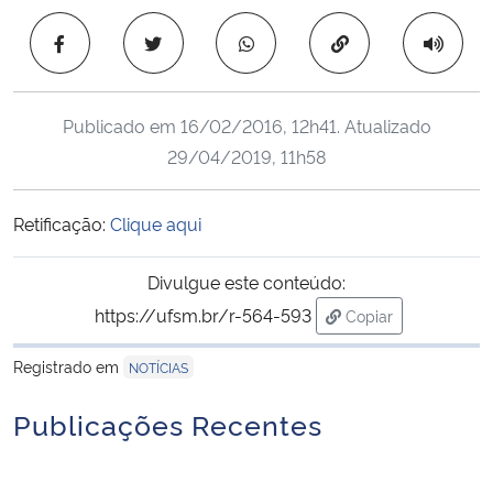
Ministério da Cidadania
Copiar para área 
Ministério da Saúde
Publicado em
16/02/2016, 12h41
. Atualizado
Ministério de Minas e Energia
29/04/2019, 11h58
Ministério da Ciência, Tecnologia, Inovações e Comunicações
Retificação:
Clique aqui
Ministério do Meio Ambiente
Divulgue este conteúdo:
Ministério do Turismo
https://ufsm.br/r-564-593
Copiar
para área de trans
Registrado em
NOTÍCIAS
Ministério do Desenvolvimento Regional
Publicações Recentes
Controladoria-Geral da União
Ministério da Mulher, da Família e dos Direitos Humanos