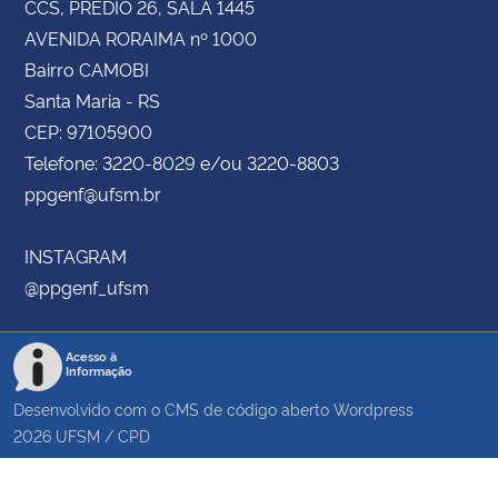
CCS, PRÉDIO 26, SALA 1445
AVENIDA RORAIMA nº 1000
Bairro CAMOBI
Santa Maria - RS
CEP: 97105900
Telefone: 3220-8029 e/ou 3220-8803
ppgenf@ufsm.br
INSTAGRAM
@ppgenf_ufsm
Acesso à
Informação
Desenvolvido com o CMS de código aberto
Wordpress
2026
UFSM
/
CPD