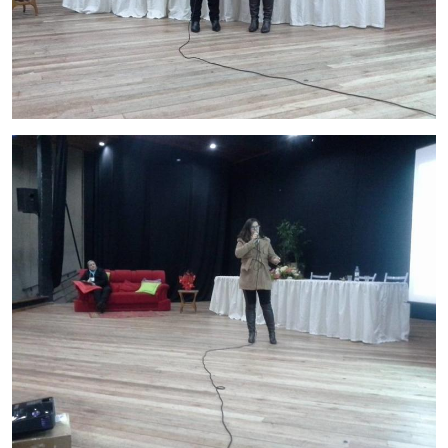
Secretaria-Geral
Secretaria de Governo
Gabinete de Segurança Institucional
Advocacia-Geral da União
Banco Central do Brasil
Planalto