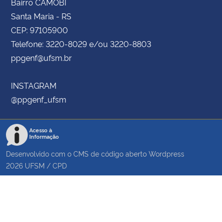
Bairro CAMOBI
Santa Maria - RS
CEP: 97105900
Telefone: 3220-8029 e/ou 3220-8803
ppgenf@ufsm.br
INSTAGRAM
@ppgenf_ufsm
Acesso à
Informação
Desenvolvido com o CMS de código aberto
Wordpress
2026
UFSM
/
CPD