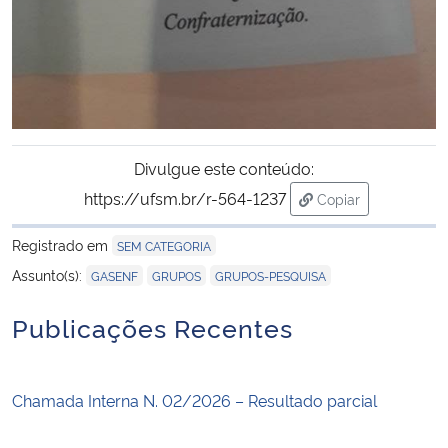
Divulgue este conteúdo:
https://ufsm.br/r-564-1237
Copiar
para área de tran
Registrado em
SEM CATEGORIA
,
,
Assunto(s):
GASENF
GRUPOS
GRUPOS-PESQUISA
Publicações Recentes
Chamada Interna N. 02/2026 – Resultado parcial