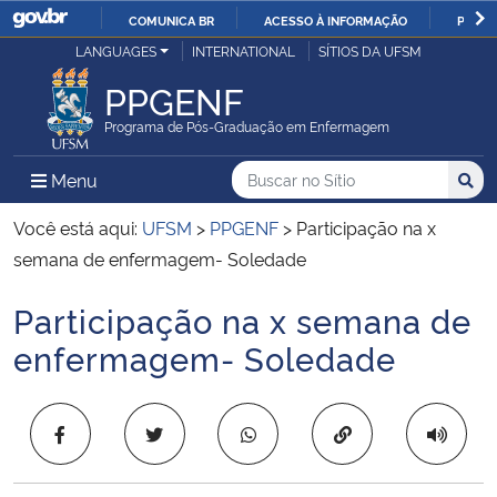
COMUNICA BR
ACESSO À INFORMAÇÃO
PARTI
Casa Civil
LANGUAGES
INTERNATIONAL
SÍTIOS DA UFSM
IR
PARA
PPGENF
Ministério da Justiça e Segurança Pública
O
Programa de Pós-Graduação em Enfermagem
CONTEÚDO
Ministério da Defesa
Buscar no no Sítio
Busca
Busca:
Menu Principal do Sítio
Menu
Busc
Ministério das Relações Exteriores
Você está aqui:
UFSM
>
PPGENF
>
Participação na x
semana de enfermagem- Soledade
Ministério da Economia
Participação na x semana de
Início do conteúdo
Ministério da Infraestrutura
enfermagem- Soledade
Ministério da Agricultura, Pecuária e Abastecimento
Copiar para área 
Ministério da Educação