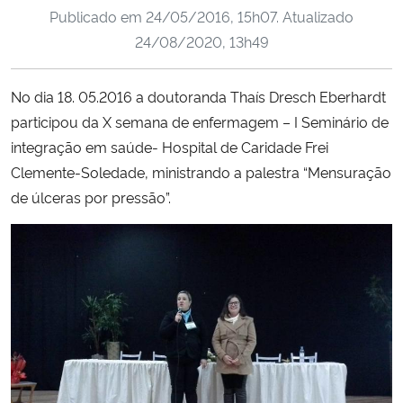
Publicado em
24/05/2016, 15h07
. Atualizado
Ministério da Cidadania
24/08/2020, 13h49
Ministério da Saúde
No dia 18. 05.2016 a doutoranda Thaís Dresch Eberhardt
Ministério de Minas e Energia
participou da X semana de enfermagem – I Seminário de
integração em saúde- Hospital de Caridade Frei
Ministério da Ciência, Tecnologia, Inovações e Comunicações
Clemente-Soledade, ministrando a palestra “Mensuração
de úlceras por pressão”.
Ministério do Meio Ambiente
Ministério do Turismo
Ministério do Desenvolvimento Regional
Controladoria-Geral da União
Ministério da Mulher, da Família e dos Direitos Humanos