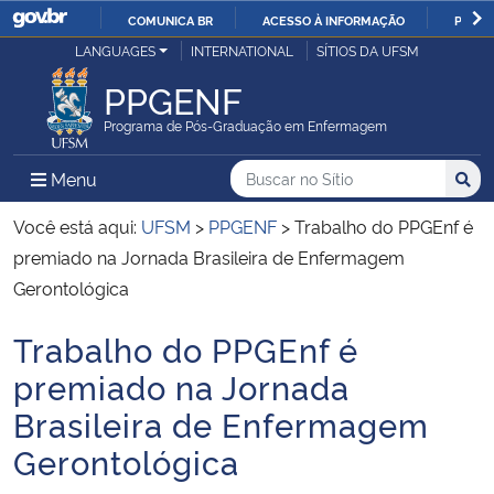
COMUNICA BR
ACESSO À INFORMAÇÃO
PARTI
Casa Civil
LANGUAGES
INTERNATIONAL
SÍTIOS DA UFSM
IR
PARA
PPGENF
Ministério da Justiça e Segurança Pública
O
Programa de Pós-Graduação em Enfermagem
CONTEÚDO
Ministério da Defesa
Buscar no no Sítio
Busca
Busca:
Menu Principal do Sítio
Menu
Busc
Ministério das Relações Exteriores
Você está aqui:
UFSM
>
PPGENF
>
Trabalho do PPGEnf é
premiado na Jornada Brasileira de Enfermagem
Ministério da Economia
Gerontológica
Trabalho do PPGEnf é
Ministério da Infraestrutura
Início do conteúdo
premiado na Jornada
Ministério da Agricultura, Pecuária e Abastecimento
Brasileira de Enfermagem
Gerontológica
Ministério da Educação