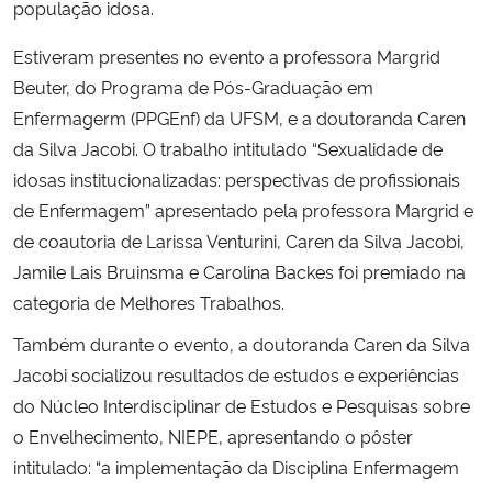
população idosa.
Secretaria-Geral
Estiveram presentes no evento a professora Margrid
Beuter, do Programa de Pós-Graduação em
Secretaria de Governo
Enfermagerm (PPGEnf) da UFSM, e a doutoranda Caren
da Silva Jacobi. O trabalho intitulado “Sexualidade de
Gabinete de Segurança Institucional
idosas institucionalizadas: perspectivas de profissionais
de Enfermagem” apresentado pela professora Margrid e
Advocacia-Geral da União
de coautoria de Larissa Venturini, Caren da Silva Jacobi,
Jamile Lais Bruinsma e Carolina Backes foi premiado na
Banco Central do Brasil
categoria de Melhores Trabalhos.
Também durante o evento, a doutoranda Caren da Silva
Planalto
Jacobi socializou resultados de estudos e experiências
do Núcleo Interdisciplinar de Estudos e Pesquisas sobre
o Envelhecimento, NIEPE, apresentando o pôster
intitulado: “a implementação da Disciplina Enfermagem