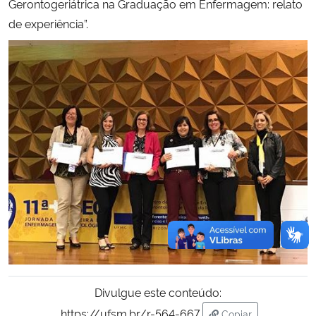
Gerontogeriátrica na Graduação em Enfermagem: relato
de experiência”.
Divulgue este conteúdo:
https://ufsm.br/r-564-667
Copiar