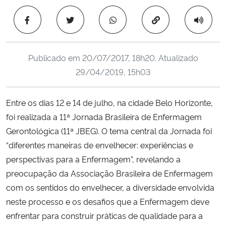
Ministério da Cidadania
Copiar para área 
Ministério da Saúde
Publicado em
20/07/2017, 18h20
. Atualizado
Ministério de Minas e Energia
29/04/2019, 15h03
Ministério da Ciência, Tecnologia, Inovações e Comunicações
Entre os dias 12 e 14 de julho, na cidade Belo Horizonte,
foi realizada a 11ª Jornada Brasileira de Enfermagem
Ministério do Meio Ambiente
Gerontológica (11ª JBEG). O tema central da Jornada foi
Ministério do Turismo
“diferentes maneiras de envelhecer: experiências e
perspectivas para a Enfermagem”, revelando a
Ministério do Desenvolvimento Regional
preocupação da Associação Brasileira de Enfermagem
com os sentidos do envelhecer, a diversidade envolvida
Controladoria-Geral da União
neste processo e os desafios que a Enfermagem deve
enfrentar para construir práticas de qualidade para a
Ministério da Mulher, da Família e dos Direitos Humanos