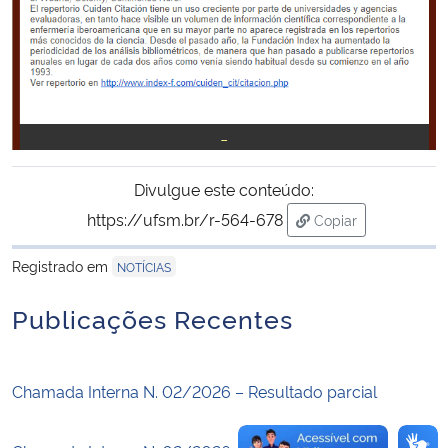
Secretaria-Geral
Secretaria de Governo
Gabinete de Segurança Institucional
Divulgue este conteúdo:
Advocacia-Geral da União
https://ufsm.br/r-564-678
Copiar
para área de trans
Banco Central do Brasil
Registrado em
NOTÍCIAS
Publicações Recentes
Planalto
Chamada Interna N. 02/2026 – Resultado parcial