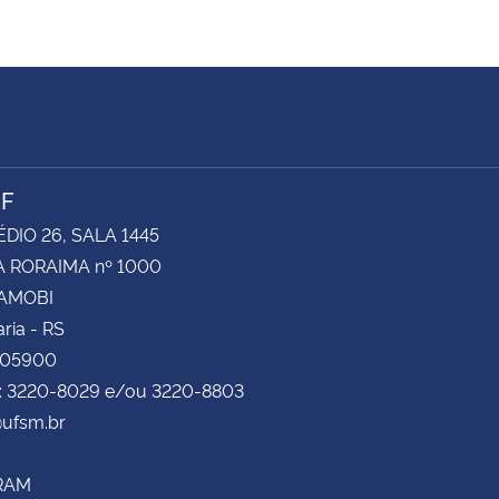
NF
ÉDIO 26, SALA 1445
 RORAIMA nº 1000
CAMOBI
ria - RS
105900
e: 3220-8029 e/ou 3220-8803
ufsm.br
RAM