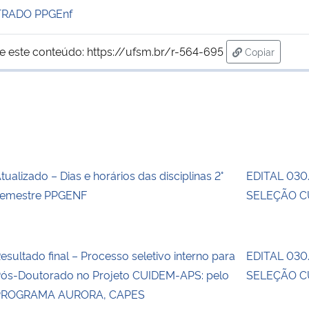
TRADO PPGEnf
e este conteúdo:
https://ufsm.br/r-564-695
Copiar
para área de
tualizado – Dias e horários das disciplinas 2°
EDITAL 030
emestre PPGENF
SELEÇÃO 
esultado final – Processo seletivo interno para
EDITAL 030
ós-Doutorado no Projeto CUIDEM-APS: pelo
SELEÇÃO 
PROGRAMA AURORA, CAPES