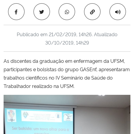
Ministério da Cidadania
Copiar para área 
Ministério da Saúde
Publicado em
21/02/2019, 14h26
. Atualizado
Ministério de Minas e Energia
30/10/2019, 14h29
Ministério da Ciência, Tecnologia, Inovações e Comunicações
As discentes da graduação em enfermagem da UFSM,
participantes e bolsistas do grupo GASEnf, apresentaram
Ministério do Meio Ambiente
trabalhos científicos no IV Seminário de Saúde do
Ministério do Turismo
Trabalhador realizado na UFSM.
Ministério do Desenvolvimento Regional
Controladoria-Geral da União
Ministério da Mulher, da Família e dos Direitos Humanos