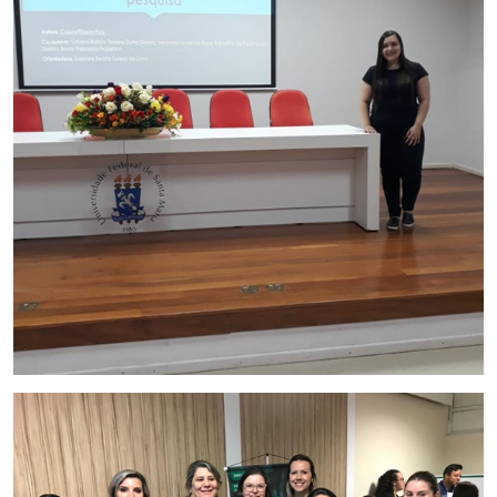
Secretaria-Geral
Secretaria de Governo
Gabinete de Segurança Institucional
Advocacia-Geral da União
Banco Central do Brasil
Planalto