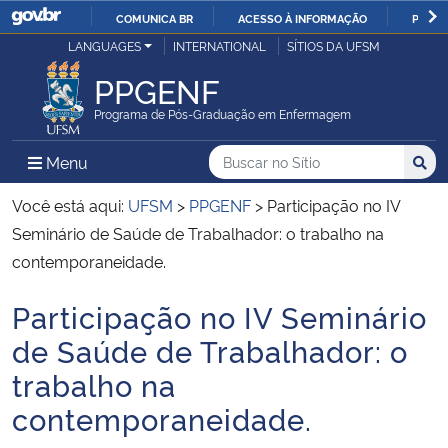
COMUNICA BR
ACESSO À INFORMAÇÃO
PARTI
Casa Civil
LANGUAGES
INTERNATIONAL
SÍTIOS DA UFSM
IR
PARA
PPGENF
Ministério da Justiça e Segurança Pública
O
Programa de Pós-Graduação em Enfermagem
CONTEÚDO
Ministério da Defesa
Buscar no no Sítio
Busca
Busca:
Menu Principal do Sítio
Menu
Busc
Ministério das Relações Exteriores
Você está aqui:
UFSM
>
PPGENF
>
Participação no IV
Seminário de Saúde de Trabalhador: o trabalho na
Ministério da Economia
contemporaneidade.
Participação no IV Seminário
Ministério da Infraestrutura
Início do conteúdo
de Saúde de Trabalhador: o
Ministério da Agricultura, Pecuária e Abastecimento
trabalho na
contemporaneidade.
Ministério da Educação