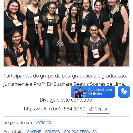
Participantes do grupo da pós-graduação e graduação,
juntamente a Profª. Dr. Suzinara Beatriz Soares de Lima.
Divulgue este conteúdo:
https://ufsm.br/r-564-1069
Copiar
para área de tran
Registrado em
NOTÍCIAS
,
,
Assunto(s):
GASENF
GRUPOS
GRUPOS-PESQUISA