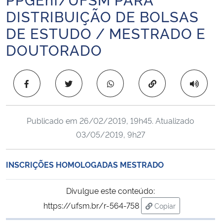
Ministério da Cidadania
DISTRIBUIÇÃO DE BOLSAS
DE ESTUDO / MESTRADO E
Ministério da Saúde
DOUTORADO
Ministério de Minas e Energia
Copiar para área 
Ministério da Ciência, Tecnologia, Inovações e Comunicações
Ministério do Meio Ambiente
Publicado em
26/02/2019, 19h45
. Atualizado
03/05/2019, 9h27
Ministério do Turismo
INSCRIÇÕES HOMOLOGADAS MESTRADO
Ministério do Desenvolvimento Regional
Divulgue este conteúdo:
Controladoria-Geral da União
https://ufsm.br/r-564-758
Copiar
para área de trans
Ministério da Mulher, da Família e dos Direitos Humanos