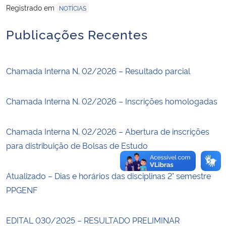
Registrado em
NOTÍCIAS
Secretaria-Geral
Publicações Recentes
Secretaria de Governo
Chamada Interna N. 02/2026 – Resultado parcial
Gabinete de Segurança Institucional
Chamada Interna N. 02/2026 – Inscrições homologadas
Advocacia-Geral da União
Chamada Interna N. 02/2026 – Abertura de inscrições
Banco Central do Brasil
para distribuição de Bolsas de Estudo
Planalto
Atualizado – Dias e horários das disciplinas 2° semestre
PPGENF
EDITAL 030/2025 – RESULTADO PRELIMINAR