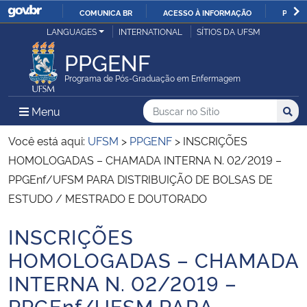
COMUNICA BR
ACESSO À INFORMAÇÃO
PARTI
Casa Civil
LANGUAGES
INTERNATIONAL
SÍTIOS DA UFSM
IR
PARA
PPGENF
Ministério da Justiça e Segurança Pública
O
Programa de Pós-Graduação em Enfermagem
CONTEÚDO
Ministério da Defesa
Buscar no no Sítio
Busca
Busca:
Menu Principal do Sítio
Menu
Busc
Ministério das Relações Exteriores
Você está aqui:
UFSM
>
PPGENF
>
INSCRIÇÕES
HOMOLOGADAS – CHAMADA INTERNA N. 02/2019 –
Ministério da Economia
PPGEnf/UFSM PARA DISTRIBUIÇÃO DE BOLSAS DE
ESTUDO / MESTRADO E DOUTORADO
Ministério da Infraestrutura
INSCRIÇÕES
Início do conteúdo
Ministério da Agricultura, Pecuária e Abastecimento
HOMOLOGADAS – CHAMADA
INTERNA N. 02/2019 –
Ministério da Educação
PPGEnf/UFSM PARA