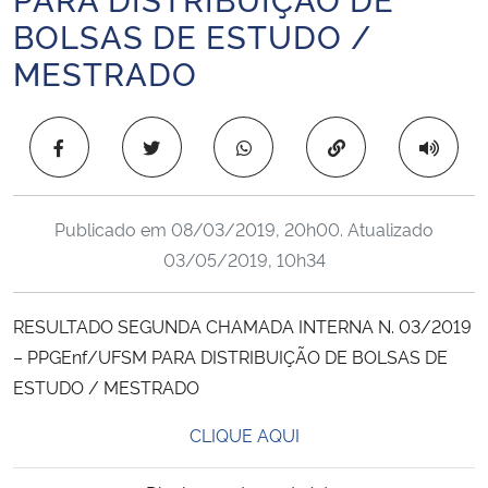
Ministério da Cidadania
BOLSAS DE ESTUDO /
MESTRADO
Ministério da Saúde
Ministério de Minas e Energia
Copiar para área 
Ministério da Ciência, Tecnologia, Inovações e Comunicações
Publicado em
08/03/2019, 20h00
. Atualizado
Ministério do Meio Ambiente
03/05/2019, 10h34
Ministério do Turismo
RESULTADO SEGUNDA CHAMADA INTERNA N. 03/2019
– PPGEnf/UFSM PARA DISTRIBUIÇÃO DE BOLSAS DE
Ministério do Desenvolvimento Regional
ESTUDO / MESTRADO
Controladoria-Geral da União
CLIQUE AQUI
Ministério da Mulher, da Família e dos Direitos Humanos