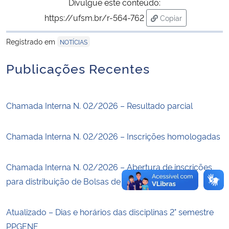
Divulgue este conteúdo:
https://ufsm.br/r-564-762
Copiar
Secretaria-Geral
para área de trans
Registrado em
NOTÍCIAS
Secretaria de Governo
Publicações Recentes
Gabinete de Segurança Institucional
Chamada Interna N. 02/2026 – Resultado parcial
Advocacia-Geral da União
Banco Central do Brasil
Chamada Interna N. 02/2026 – Inscrições homologadas
Planalto
Chamada Interna N. 02/2026 – Abertura de inscrições
para distribuição de Bolsas de Estudo
Atualizado – Dias e horários das disciplinas 2° semestre
PPGENF