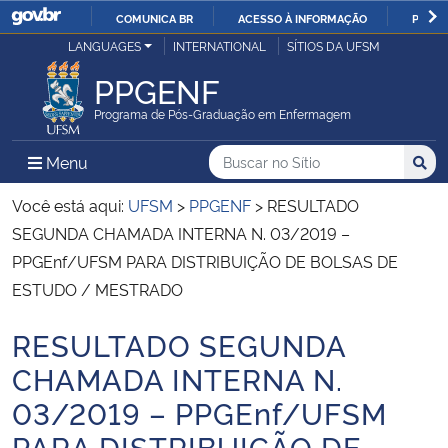
COMUNICA BR
ACESSO À INFORMAÇÃO
PARTI
Casa Civil
LANGUAGES
INTERNATIONAL
SÍTIOS DA UFSM
IR
PARA
PPGENF
Ministério da Justiça e Segurança Pública
O
Programa de Pós-Graduação em Enfermagem
CONTEÚDO
Ministério da Defesa
Buscar no no Sítio
Busca
Busca:
Menu Principal do Sítio
Menu
Busc
Ministério das Relações Exteriores
Você está aqui:
UFSM
>
PPGENF
>
RESULTADO
SEGUNDA CHAMADA INTERNA N. 03/2019 –
Ministério da Economia
PPGEnf/UFSM PARA DISTRIBUIÇÃO DE BOLSAS DE
ESTUDO / MESTRADO
Ministério da Infraestrutura
RESULTADO SEGUNDA
Início do conteúdo
Ministério da Agricultura, Pecuária e Abastecimento
CHAMADA INTERNA N.
03/2019 – PPGEnf/UFSM
Ministério da Educação
PARA DISTRIBUIÇÃO DE