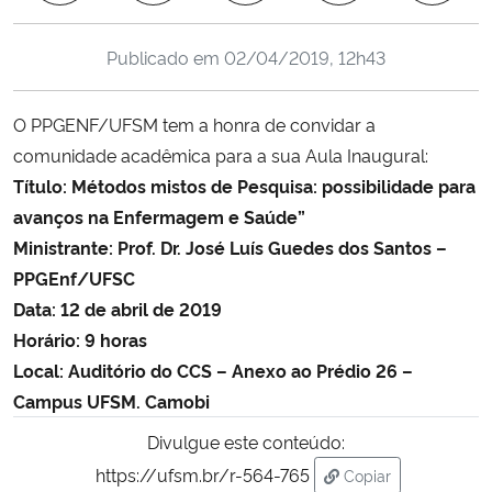
Ministério da Cidadania
Publicado em
02/04/2019, 12h43
Ministério da Saúde
O PPGENF/UFSM tem a honra de convidar a
Ministério de Minas e Energia
comunidade acadêmica para a sua Aula Inaugural:
Título: Métodos mistos de Pesquisa: possibilidade para
Ministério da Ciência, Tecnologia, Inovações e Comunicações
avanços na Enfermagem e Saúde”
Ministrante:
Prof. Dr. José Luís Guedes dos Santos –
Ministério do Meio Ambiente
PPGEnf/UFSC
Data: 12 de abril de 2019
Ministério do Turismo
Horário: 9 horas
Local: Auditório do CCS – Anexo ao Prédio 26 –
Ministério do Desenvolvimento Regional
Campus UFSM. Camobi
Controladoria-Geral da União
Divulgue este conteúdo:
https://ufsm.br/r-564-765
Copiar
Ministério da Mulher, da Família e dos Direitos Humanos