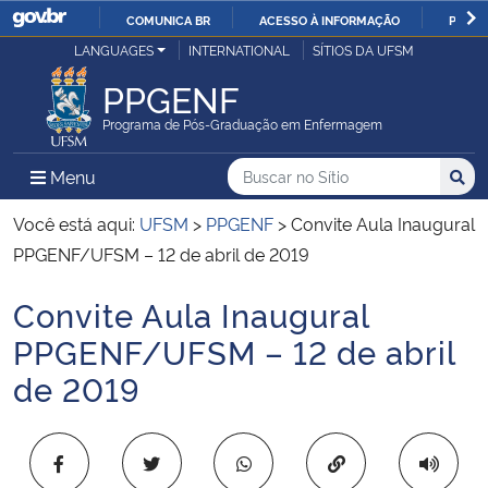
COMUNICA BR
ACESSO À INFORMAÇÃO
PARTI
Casa Civil
LANGUAGES
INTERNATIONAL
SÍTIOS DA UFSM
IR
PARA
PPGENF
Ministério da Justiça e Segurança Pública
O
Programa de Pós-Graduação em Enfermagem
CONTEÚDO
Ministério da Defesa
Buscar no no Sítio
Busca
Busca:
Menu Principal do Sítio
Menu
Busc
Ministério das Relações Exteriores
Você está aqui:
UFSM
>
PPGENF
>
Convite Aula Inaugural
PPGENF/UFSM – 12 de abril de 2019
Ministério da Economia
Convite Aula Inaugural
Início do conteúdo
Ministério da Infraestrutura
PPGENF/UFSM – 12 de abril
de 2019
Ministério da Agricultura, Pecuária e Abastecimento
Ministério da Educação
Copiar para área 