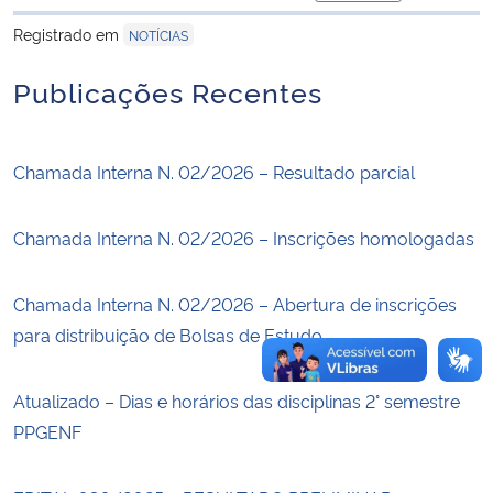
para área de trans
Registrado em
NOTÍCIAS
Secretaria-Geral
Publicações Recentes
Secretaria de Governo
Gabinete de Segurança Institucional
Chamada Interna N. 02/2026 – Resultado parcial
Advocacia-Geral da União
Chamada Interna N. 02/2026 – Inscrições homologadas
Banco Central do Brasil
Chamada Interna N. 02/2026 – Abertura de inscrições
para distribuição de Bolsas de Estudo
Planalto
Atualizado – Dias e horários das disciplinas 2° semestre
PPGENF