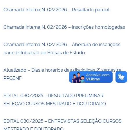
Chamada Interna N. 02/2026 – Resultado parcial
Secretaria-Geral
Chamada Interna N. 02/2026 – Inscrições homologadas
Secretaria de Governo
Chamada Interna N. 02/2026 – Abertura de inscrições
Gabinete de Segurança Institucional
para distribuição de Bolsas de Estudo
Advocacia-Geral da União
Atualizado – Dias e horários das disciplinas 2° semestre
Banco Central do Brasil
PPGENF
Planalto
EDITAL 030/2025 – RESULTADO PRELIMINAR
SELEÇÃO CURSOS MESTRADO E DOUTORADO
EDITAL 030/2025 – ENTREVISTAS SELEÇÃO CURSOS
MESTRADO E DOUTORADO