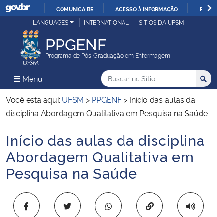
COMUNICA BR
ACESSO À INFORMAÇÃO
PARTI
Casa Civil
LANGUAGES
INTERNATIONAL
SÍTIOS DA UFSM
IR
PARA
PPGENF
Ministério da Justiça e Segurança Pública
O
Programa de Pós-Graduação em Enfermagem
CONTEÚDO
Ministério da Defesa
Buscar no no Sítio
Busca
Busca:
Menu Principal do Sítio
Menu
Busc
Ministério das Relações Exteriores
Você está aqui:
UFSM
>
PPGENF
>
Início das aulas da
disciplina Abordagem Qualitativa em Pesquisa na Saúde
Ministério da Economia
Início das aulas da disciplina
Início do conteúdo
Ministério da Infraestrutura
Abordagem Qualitativa em
Pesquisa na Saúde
Ministério da Agricultura, Pecuária e Abastecimento
Ministério da Educação
Copiar para área 