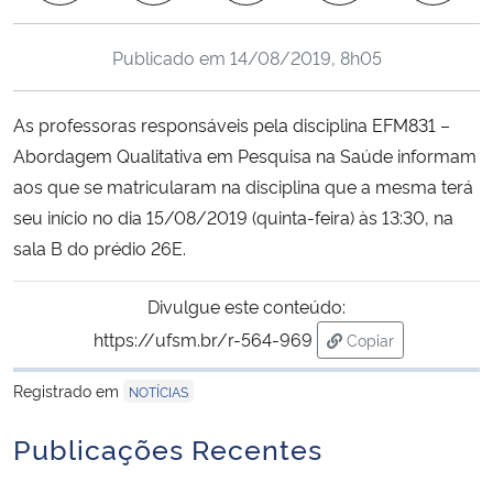
Ministério da Cidadania
Publicado em
14/08/2019, 8h05
Ministério da Saúde
As professoras responsáveis pela disciplina EFM831 –
Ministério de Minas e Energia
Abordagem Qualitativa em Pesquisa na Saúde informam
aos que se matricularam na disciplina que a mesma terá
Ministério da Ciência, Tecnologia, Inovações e Comunicações
seu início no dia 15/08/2019 (quinta-feira) às 13:30, na
sala B do prédio 26E.
Ministério do Meio Ambiente
Divulgue este conteúdo:
Ministério do Turismo
https://ufsm.br/r-564-969
Copiar
para área de trans
Ministério do Desenvolvimento Regional
Registrado em
NOTÍCIAS
Controladoria-Geral da União
Publicações Recentes
Ministério da Mulher, da Família e dos Direitos Humanos