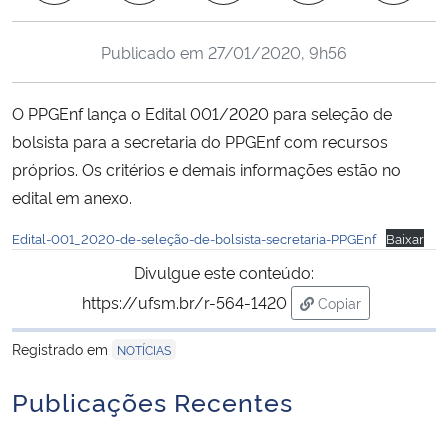
Ministério da Cidadania
Publicado em
27/01/2020, 9h56
Ministério da Saúde
O PPGEnf lança o Edital 001/2020 para seleção de
Ministério de Minas e Energia
bolsista para a secretaria do PPGEnf com recursos
próprios. Os critérios e demais informações estão no
Ministério da Ciência, Tecnologia, Inovações e Comunicações
edital em anexo.
Ministério do Meio Ambiente
Edital-001_2020-de-seleção-de-bolsista-secretaria-PPGEnf
Baixar
Divulgue este conteúdo:
Ministério do Turismo
https://ufsm.br/r-564-1420
Copiar
para área de tran
Ministério do Desenvolvimento Regional
Registrado em
NOTÍCIAS
Controladoria-Geral da União
Publicações Recentes
Ministério da Mulher, da Família e dos Direitos Humanos