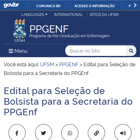
COMUNICA BR
ACESSO À INFORMAÇÃO
PARTI
Casa Civil
LANGUAGES
INTERNATIONAL
SÍTIOS DA UFSM
IR
PARA
PPGENF
Ministério da Justiça e Segurança Pública
O
Programa de Pós-Graduação em Enfermagem
CONTEÚDO
Ministério da Defesa
Buscar no no Sítio
Busca
Busca:
Menu Principal do Sítio
Menu
Busc
Ministério das Relações Exteriores
Você está aqui:
UFSM
>
PPGENF
>
Edital para Seleção de
Bolsista para a Secretaria do PPGEnf
Ministério da Economia
Edital para Seleção de
Início do conteúdo
Ministério da Infraestrutura
Bolsista para a Secretaria do
PPGEnf
Ministério da Agricultura, Pecuária e Abastecimento
Ministério da Educação
Copiar para área 