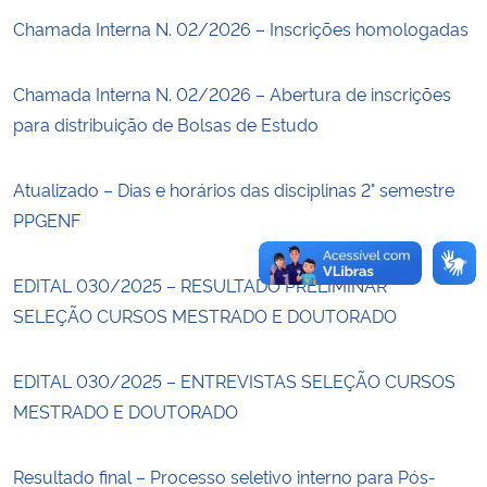
Chamada Interna N. 02/2026 – Inscrições homologadas
Secretaria-Geral
Chamada Interna N. 02/2026 – Abertura de inscrições
Secretaria de Governo
para distribuição de Bolsas de Estudo
Gabinete de Segurança Institucional
Atualizado – Dias e horários das disciplinas 2° semestre
PPGENF
Advocacia-Geral da União
Banco Central do Brasil
EDITAL 030/2025 – RESULTADO PRELIMINAR
SELEÇÃO CURSOS MESTRADO E DOUTORADO
Planalto
EDITAL 030/2025 – ENTREVISTAS SELEÇÃO CURSOS
MESTRADO E DOUTORADO
Resultado final – Processo seletivo interno para Pós-