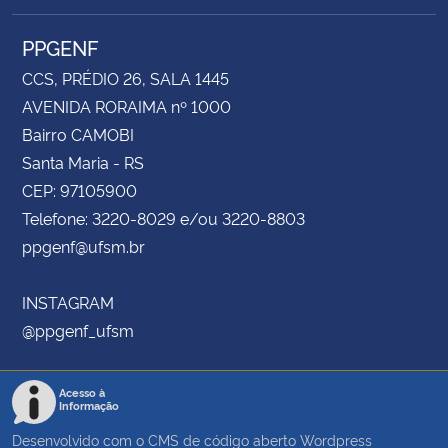
PPGENF
CCS, PRÉDIO 26, SALA 1445
AVENIDA RORAIMA nº 1000
Bairro CAMOBI
Santa Maria - RS
CEP: 97105900
Telefone: 3220-8029 e/ou 3220-8803
ppgenf@ufsm.br
INSTAGRAM
@ppgenf_ufsm
Acesso à
Informação
Desenvolvido com o CMS de código aberto
Wordpress