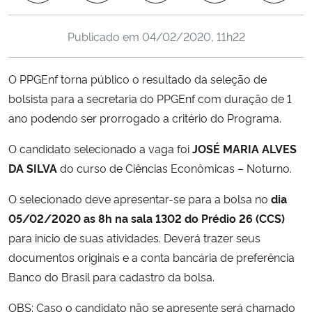
Ministério da Cidadania
Publicado em
04/02/2020, 11h22
Ministério da Saúde
O PPGEnf torna público o resultado da seleção de
Ministério de Minas e Energia
bolsista para a secretaria do PPGEnf com duração de 1
ano podendo ser prorrogado a critério do Programa.
Ministério da Ciência, Tecnologia, Inovações e Comunicações
O candidato selecionado a vaga foi
JOSÉ MARIA ALVES
Ministério do Meio Ambiente
DA SILVA
do curso de Ciências Econômicas – Noturno.
Ministério do Turismo
O selecionado deve apresentar-se para a bolsa no
dia
05/02/2020 as 8h na sala 1302 do Prédio 26 (CCS)
Ministério do Desenvolvimento Regional
para início de suas atividades. Deverá trazer seus
documentos originais e a conta bancária de preferência
Controladoria-Geral da União
Banco do Brasil para cadastro da bolsa.
OBS: Caso o candidato não se apresente será chamado
Ministério da Mulher, da Família e dos Direitos Humanos