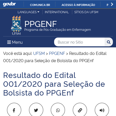
COMUNICA BR
ACESSO À INFORMAÇÃO
PARTI
Casa Civil
LANGUAGES
INTERNATIONAL
SÍTIOS DA UFSM
IR
PARA
PPGENF
Ministério da Justiça e Segurança Pública
O
Programa de Pós-Graduação em Enfermagem
CONTEÚDO
Ministério da Defesa
Buscar no no Sítio
Busca
Busca:
Menu Principal do Sítio
Menu
Busc
Ministério das Relações Exteriores
Você está aqui:
UFSM
>
PPGENF
>
Resultado do Edital
001/2020 para Seleção de Bolsista do PPGEnf
Ministério da Economia
Resultado do Edital
Início do conteúdo
Ministério da Infraestrutura
001/2020 para Seleção de
Bolsista do PPGEnf
Ministério da Agricultura, Pecuária e Abastecimento
Ministério da Educação
Copiar para área 