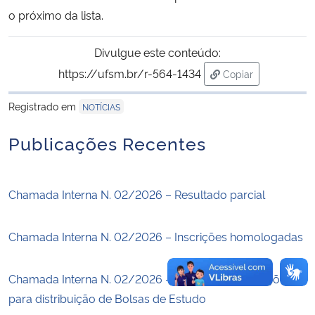
o próximo da lista.
Secretaria-Geral
Divulgue este conteúdo:
Secretaria de Governo
https://ufsm.br/r-564-1434
Copiar
para área de tran
Registrado em
NOTÍCIAS
Gabinete de Segurança Institucional
Publicações Recentes
Advocacia-Geral da União
Banco Central do Brasil
Chamada Interna N. 02/2026 – Resultado parcial
Planalto
Chamada Interna N. 02/2026 – Inscrições homologadas
Chamada Interna N. 02/2026 – Abertura de inscrições
para distribuição de Bolsas de Estudo