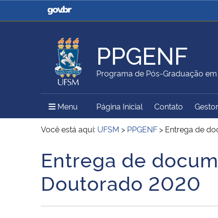
Casa Civil
Ministério da Justiça e
Segurança Pública
PPGENF
Ministério da Agricultura,
Ministério da Educação
Programa de Pós-Graduação e
Pecuária e Abastecimento
Menu Principal do Sítio
Menu
Página Inicial
Contato
Gestor
Ministério do Meio Ambiente
Ministério do Turismo
Você está aqui:
UFSM
>
PPGENF
>
Entrega de do
Entrega de docum
Início do conteúdo
Secretaria de Governo
Gabinete de Segurança
Doutorado 2020
Institucional