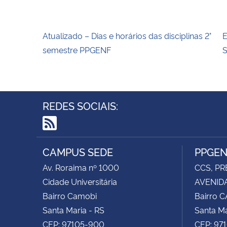
Atualizado – Dias e horários das disciplinas 2°
E
semestre PPGENF
REDES SOCIAIS:
RSS
CAMPUS SEDE
PPGE
Av. Roraima nº 1000
CCS, PR
Cidade Universitária
AVENIDA
Bairro Camobi
Bairro 
Santa Maria - RS
Santa Ma
CEP: 97105-900
CEP: 97