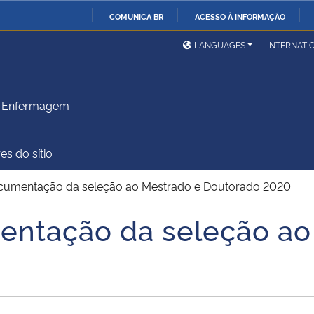
COMUNICA BR
ACESSO À INFORMAÇÃO
Ministério da Defesa
Ministério das Relações
Mini
IR
LANGUAGES
INTERNATI
Exteriores
PARA
O
Ministério da Cidadania
Ministério da Saúde
Mini
CONTEÚDO
m Enfermagem
es do sítio
Ministério do
Controladoria-Geral da
Mini
Desenvolvimento Regional
União
Famí
cumentação da seleção ao Mestrado e Doutorado 2020
Hum
entação da seleção ao
Advocacia-Geral da União
Banco Central do Brasil
Plan