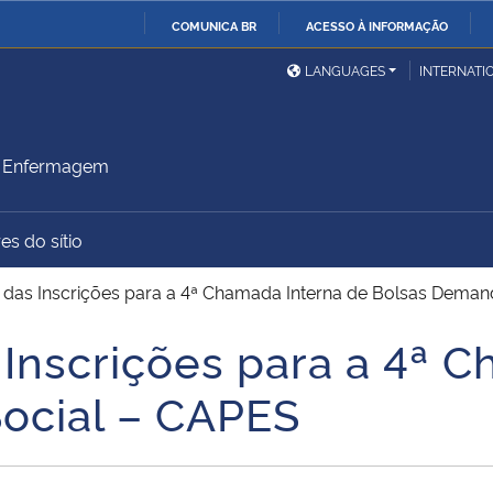
COMUNICA BR
ACESSO À INFORMAÇÃO
Ministério da Defesa
Ministério das Relações
Mini
IR
LANGUAGES
INTERNATI
Exteriores
PARA
O
Ministério da Cidadania
Ministério da Saúde
Mini
CONTEÚDO
m Enfermagem
es do sítio
Ministério do
Controladoria-Geral da
Mini
Desenvolvimento Regional
União
Famí
as Inscrições para a 4ª Chamada Interna de Bolsas Deman
Hum
nscrições para a 4ª C
Advocacia-Geral da União
Banco Central do Brasil
Plan
ocial – CAPES