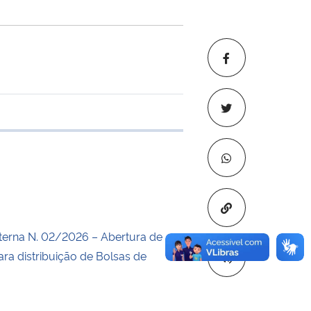
e transferência
Copiar para áre
erna N. 02/2026 – Abertura de
ara distribuição de Bolsas de