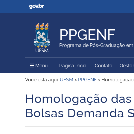
Casa Civil
Ministério da Justiça e
Segurança Pública
PPGENF
Ministério da Agricultura,
Ministério da Educação
Programa de Pós-Graduação e
Pecuária e Abastecimento
Menu Principal do Sítio
Menu
Página Inicial
Contato
Gestor
Ministério do Meio Ambiente
Ministério do Turismo
Você está aqui:
UFSM
>
PPGENF
>
Homologação d
Homologação das I
Início do conteúdo
Secretaria de Governo
Gabinete de Segurança
Bolsas Demanda S
Institucional