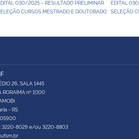
DITAL 030/2025 – RESULTADO PRELIMINAR
EDITAL 030
SELEÇÃO CURSOS MESTRADO E DOUTORADO
SELEÇÃO 
NF
ÉDIO 26, SALA 1445
 RORAIMA nº 1000
CAMOBI
ria - RS
105900
e: 3220-8029 e/ou 3220-8803
ufsm.br