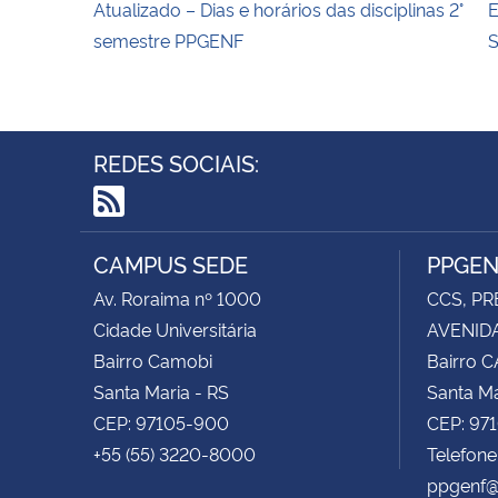
Atualizado – Dias e horários das disciplinas 2°
E
semestre PPGENF
REDES SOCIAIS:
RSS
CAMPUS SEDE
PPGE
Av. Roraima nº 1000
CCS, PR
Cidade Universitária
AVENIDA
Bairro Camobi
Bairro 
Santa Maria - RS
Santa Ma
CEP: 97105-900
CEP: 97
+55 (55) 3220-8000
Telefon
ppgenf@