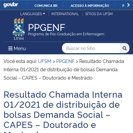
COMUNICA BR
ACESSO À INFORMAÇÃO
PARTI
Casa Civil
LANGUAGES
INTERNATIONAL
SÍTIOS DA UFSM
IR
PARA
PPGENF
Ministério da Justiça e Segurança Pública
O
Programa de Pós-Graduação em Enfermagem
CONTEÚDO
Ministério da Defesa
Buscar no no Sítio
Busca
Busca:
Menu Principal do Sítio
Menu
Busc
Ministério das Relações Exteriores
Você está aqui:
UFSM
>
PPGENF
>
Resultado Chamada
Interna 01/2021 de distribuição de bolsas Demanda
Ministério da Economia
Social – CAPES – Doutorado e Mestrado
Resultado Chamada Interna
Ministério da Infraestrutura
Início do conteúdo
01/2021 de distribuição de
Ministério da Agricultura, Pecuária e Abastecimento
bolsas Demanda Social –
CAPES – Doutorado e
Ministério da Educação