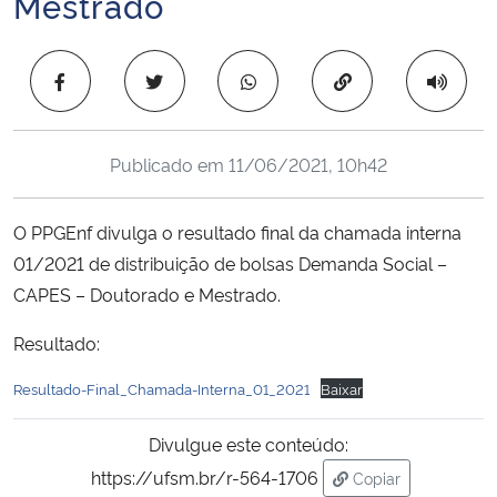
Mestrado
Ministério da Cidadania
Copiar para área 
Ministério da Saúde
Ministério de Minas e Energia
Publicado em
11/06/2021, 10h42
Ministério da Ciência, Tecnologia, Inovações e Comunicações
O PPGEnf divulga o resultado final da chamada interna
Ministério do Meio Ambiente
01/2021 de distribuição de bolsas Demanda Social –
CAPES – Doutorado e Mestrado.
Ministério do Turismo
Resultado:
Ministério do Desenvolvimento Regional
Resultado-Final_Chamada-Interna_01_2021
Baixar
Controladoria-Geral da União
Divulgue este conteúdo:
https://ufsm.br/r-564-1706
Copiar
Ministério da Mulher, da Família e dos Direitos Humanos