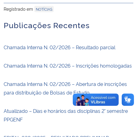
para área de tran
Registrado em
NOTÍCIAS
Secretaria-Geral
Publicações Recentes
Secretaria de Governo
Chamada Interna N. 02/2026 – Resultado parcial
Gabinete de Segurança Institucional
Advocacia-Geral da União
Chamada Interna N. 02/2026 – Inscrições homologadas
Banco Central do Brasil
Chamada Interna N. 02/2026 – Abertura de inscrições
para distribuição de Bolsas de Estudo
Planalto
Atualizado – Dias e horários das disciplinas 2° semestre
PPGENF