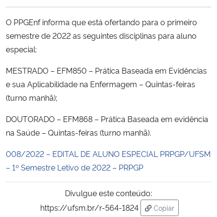
Ministério da Cidadania
O PPGEnf informa que está ofertando para o primeiro
Ministério da Saúde
semestre de 2022 as seguintes disciplinas para aluno
especial:
Ministério de Minas e Energia
MESTRADO – EFM850 – Prática Baseada em Evidências
e sua Aplicabilidade na Enfermagem – Quintas-feiras
Ministério da Ciência, Tecnologia, Inovações e Comunicações
(turno manhã);
Ministério do Meio Ambiente
DOUTORADO – EFM868 – Prática Baseada em evidência
na Saúde – Quintas-feiras (turno manhã).
Ministério do Turismo
008/2022 – EDITAL DE ALUNO ESPECIAL PRPGP/UFSM
Ministério do Desenvolvimento Regional
– 1º Semestre Letivo de 2022 – PRPGP
Controladoria-Geral da União
Divulgue este conteúdo:
https://ufsm.br/r-564-1824
Copiar
Ministério da Mulher, da Família e dos Direitos Humanos