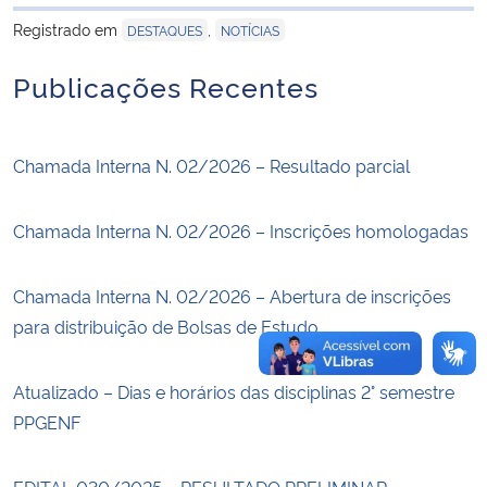
para área de tran
Registrado em
,
DESTAQUES
NOTÍCIAS
Secretaria-Geral
Publicações Recentes
Secretaria de Governo
Chamada Interna N. 02/2026 – Resultado parcial
Gabinete de Segurança Institucional
Advocacia-Geral da União
Chamada Interna N. 02/2026 – Inscrições homologadas
Banco Central do Brasil
Chamada Interna N. 02/2026 – Abertura de inscrições
para distribuição de Bolsas de Estudo
Planalto
Atualizado – Dias e horários das disciplinas 2° semestre
PPGENF
EDITAL 030/2025 – RESULTADO PRELIMINAR