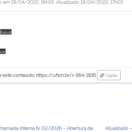
do em
18/04/2022, 16h55
. Atualizado
18/04/2022, 17h05
Baixar
xar
e este conteúdo:
https://ufsm.br/r-564-1835
Copiar
para área d
hamada Interna N. 02/2026 – Abertura de
Atualizado –