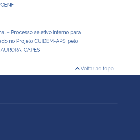
PGENF
nal – Processo seletivo interno para
ado no Projeto CUIDEM-APS: pelo
AURORA, CAPES
Voltar ao topo