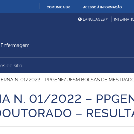
COMUNICA BR
ACESSO À INFORMAÇÃO
Ministério da Defesa
Ministério das Relações
Mini
IR
LANGUAGES
INTERNATI
Exteriores
PARA
O
Ministério da Cidadania
Ministério da Saúde
Mini
CONTEÚDO
m Enfermagem
es do sítio
Ministério do
Controladoria-Geral da
Mini
Desenvolvimento Regional
União
Famí
ERNA N. 01/2022 – PPGENF/UFSM BOLSAS DE MESTRADO
Hum
A N. 01/2022 – PPG
Advocacia-Geral da União
Banco Central do Brasil
Plan
DOUTORADO – RESULT