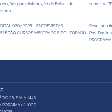
nscrições para distribuição de Bolsas de
semestre P
studo
DITAL 030/2025 – ENTREVISTAS
Resultado fi
SELEÇÃO CURSOS MESTRADO E DOUTORADO
Pós-Doutor
PROGRAMA 
NF
ÉDIO 26, SALA 1445
 RORAIMA nº 1000
CAMOBI