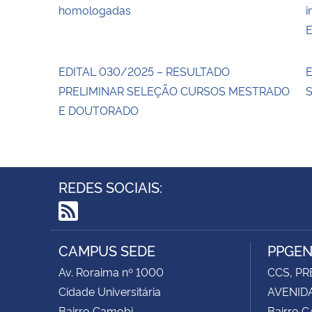
homologadas
i
E
EDITAL 030/2025 – RESULTADO
E
PRELIMINAR SELEÇÃO CURSOS MESTRADO
E DOUTORADO
REDES SOCIAIS:
RSS
CAMPUS SEDE
PPGE
Av. Roraima nº 1000
CCS, PR
Cidade Universitária
AVENIDA
Bairro Camobi
Bairro 