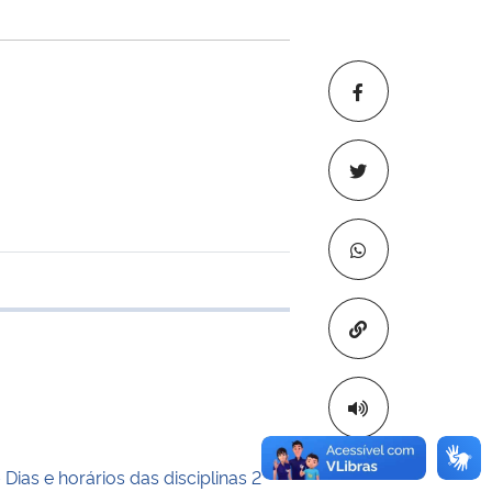
e transferência
Copiar para áre
 Dias e horários das disciplinas 2°