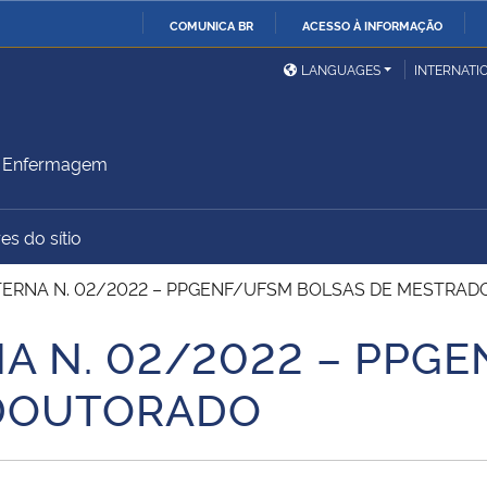
COMUNICA BR
ACESSO À INFORMAÇÃO
Ministério da Defesa
Ministério das Relações
Mini
IR
LANGUAGES
INTERNATI
Exteriores
PARA
O
Ministério da Cidadania
Ministério da Saúde
Mini
CONTEÚDO
m Enfermagem
es do sítio
Ministério do
Controladoria-Geral da
Mini
Desenvolvimento Regional
União
Famí
ERNA N. 02/2022 – PPGENF/UFSM BOLSAS DE MESTRAD
Hum
A N. 02/2022 – PPG
Advocacia-Geral da União
Banco Central do Brasil
Plan
 DOUTORADO