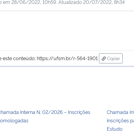
do em
28/06/2022, 10h59
. Atualizado
20/07/2022, 8h34
e este conteúdo:
https://ufsm.br/r-564-1901
Copiar
para área d
hamada Interna N. 02/2026 – Inscrições
Chamada Int
homologadas
inscrições p
Estudo