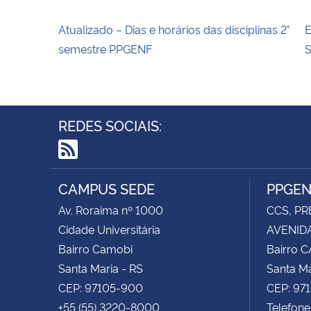
Atualizado – Dias e horários das disciplinas 2°
E
semestre PPGENF
REDES SOCIAIS:
RSS
CAMPUS SEDE
PPGE
Av. Roraima nº 1000
CCS, PR
Cidade Universitária
AVENIDA
Bairro Camobi
Bairro 
Santa Maria - RS
Santa Ma
CEP: 97105-900
CEP: 97
+55 (55) 3220-8000
Telefon