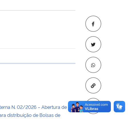
e transferência
Copiar para áre
erna N. 02/2026 – Abertura de
ara distribuição de Bolsas de