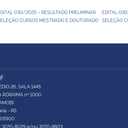
DITAL 030/2025 – RESULTADO PRELIMINAR
EDITAL 030
SELEÇÃO CURSOS MESTRADO E DOUTORADO
SELEÇÃO 
NF
ÉDIO 26, SALA 1445
 RORAIMA nº 1000
CAMOBI
ria - RS
105900
e: 3220-8029 e/ou 3220-8803