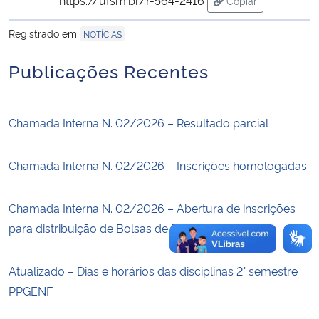
Copiar
para área de tran
Registrado em
Secretaria-Geral
NOTÍCIAS
Publicações Recentes
Secretaria de Governo
Gabinete de Segurança Institucional
Chamada Interna N. 02/2026 – Resultado parcial
Advocacia-Geral da União
Chamada Interna N. 02/2026 – Inscrições homologadas
Banco Central do Brasil
Chamada Interna N. 02/2026 – Abertura de inscrições
Planalto
para distribuição de Bolsas de Estudo
Atualizado – Dias e horários das disciplinas 2° semestre
PPGENF