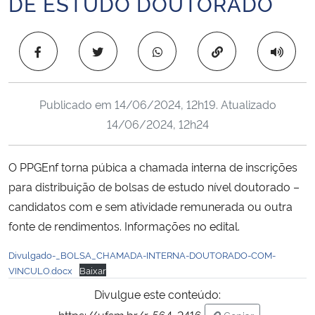
DE ESTUDO DOUTORADO
Ministério da Cidadania
Copiar para área 
Ministério da Saúde
Ministério de Minas e Energia
Publicado em
14/06/2024, 12h19
. Atualizado
14/06/2024, 12h24
Ministério da Ciência, Tecnologia, Inovações e Comunicações
Ministério do Meio Ambiente
O PPGEnf torna púbica a chamada interna de inscrições
para distribuição de bolsas de estudo nível doutorado –
Ministério do Turismo
candidatos com e sem atividade remunerada ou outra
fonte de rendimentos. Informações no edital.
Ministério do Desenvolvimento Regional
Divulgado-_BOLSA_CHAMADA-INTERNA-DOUTORADO-COM-
VINCULO.docx
Baixar
Controladoria-Geral da União
Divulgue este conteúdo:
Ministério da Mulher, da Família e dos Direitos Humanos
https://ufsm.br/r-564-2416