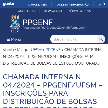
COMUNICA BR
ACESSO À INFORMAÇÃO
PARTI
Casa Civil
LANGUAGES
INTERNATIONAL
SÍTIOS DA UFSM
IR
PARA
PPGENF
Ministério da Justiça e Segurança Pública
O
Programa de Pós-Graduação em Enfermagem
CONTEÚDO
Ministério da Defesa
Buscar no no Sítio
Busca
Busca:
Menu Principal do Sítio
Menu
Busc
Ministério das Relações Exteriores
Você está aqui:
UFSM
>
PPGENF
>
CHAMADA INTERNA
N. 04/2024 – PPGENF/UFSM – INSCRIÇÕES PARA
Ministério da Economia
DISTRIBUIÇÃO DE BOLSAS DE ESTUDO DOUTORADO
CHAMADA INTERNA N.
Ministério da Infraestrutura
Início do conteúdo
04/2024 – PPGENF/UFSM –
Ministério da Agricultura, Pecuária e Abastecimento
INSCRIÇÕES PARA
DISTRIBUIÇÃO DE BOLSAS
Ministério da Educação