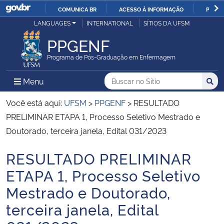
COMUNICA BR
ACESSO À INFORMAÇÃO
PARTI
Casa Civil
LANGUAGES
INTERNATIONAL
SÍTIOS DA UFSM
IR
PARA
PPGENF
Ministério da Justiça e Segurança Pública
O
Programa de Pós-Graduação em Enfermagem
CONTEÚDO
Ministério da Defesa
Buscar no no Sítio
Busca
Busca:
Menu Principal do Sítio
Menu
Busc
Ministério das Relações Exteriores
Você está aqui:
UFSM
>
PPGENF
>
RESULTADO
PRELIMINAR ETAPA 1, Processo Seletivo Mestrado e
Ministério da Economia
Doutorado, terceira janela, Edital 031/2023
RESULTADO PRELIMINAR
Ministério da Infraestrutura
Início do conteúdo
ETAPA 1, Processo Seletivo
Ministério da Agricultura, Pecuária e Abastecimento
Mestrado e Doutorado,
terceira janela, Edital
Ministério da Educação