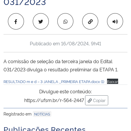
031/2023
Ministério da Cidadania
Copiar para área 
Ministério da Saúde
Ministério de Minas e Energia
Publicado em
16/08/2024, 9h41
Ministério da Ciência, Tecnologia, Inovações e Comunicações
A comissão de seleção da terceira janela do Edital
Ministério do Meio Ambiente
031/2023 divulga o resultado preliminar da ETAPA 1.
RESULTADO m e d – 3 JANELA _PRIMEIRA ETAPA.docx (1)
Baixar
Ministério do Turismo
Divulgue este conteúdo:
Ministério do Desenvolvimento Regional
https://ufsm.br/r-564-2447
Copiar
para área de tran
Registrado em
Controladoria-Geral da União
NOTÍCIAS
Publicações Recentes
Ministério da Mulher, da Família e dos Direitos Humanos