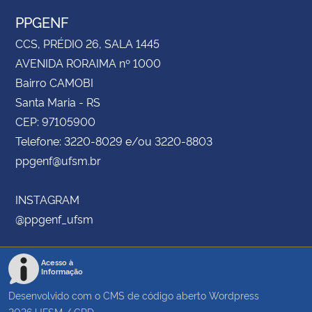
PPGENF
CCS, PRÉDIO 26, SALA 1445
AVENIDA RORAIMA nº 1000
Bairro CAMOBI
Santa Maria - RS
CEP: 97105900
Telefone: 3220-8029 e/ou 3220-8803
ppgenf@ufsm.br
INSTAGRAM
@ppgenf_ufsm
Acesso à
Informação
Desenvolvido com o CMS de código aberto
Wordpress
2026
UFSM
/
CPD