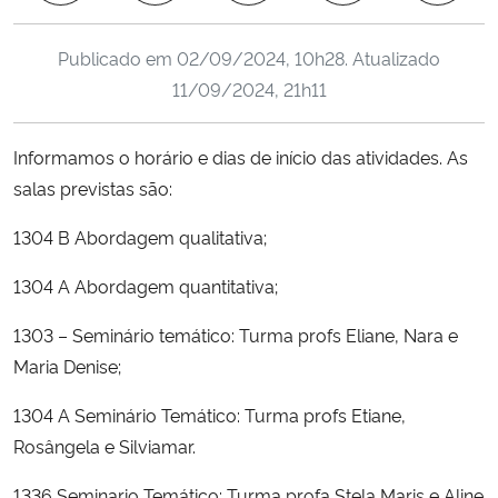
Ministério da Cidadania
Publicado em
02/09/2024, 10h28
. Atualizado
Ministério da Saúde
11/09/2024, 21h11
Ministério de Minas e Energia
Informamos o horário e dias de início das atividades. As
salas previstas são:
Ministério da Ciência, Tecnologia, Inovações e Comunicações
1304 B Abordagem qualitativa;
Ministério do Meio Ambiente
1304 A Abordagem quantitativa;
Ministério do Turismo
1303 – Seminário temático: Turma profs Eliane, Nara e
Maria Denise;
Ministério do Desenvolvimento Regional
1304 A Seminário Temático: Turma profs Etiane,
Controladoria-Geral da União
Rosângela e Silviamar.
Ministério da Mulher, da Família e dos Direitos Humanos
1336 Seminario Temático: Turma profa Stela Maris e Aline