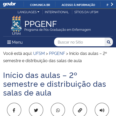
COMUNICA BR
ACESSO À INFORMAÇÃO
PARTI
Casa Civil
LANGUAGES
INTERNATIONAL
SÍTIOS DA UFSM
IR
PARA
PPGENF
Ministério da Justiça e Segurança Pública
O
Programa de Pós-Graduação em Enfermagem
CONTEÚDO
Ministério da Defesa
Buscar no no Sítio
Busca
Busca:
Menu Principal do Sítio
Menu
Busc
Ministério das Relações Exteriores
Você está aqui:
UFSM
>
PPGENF
>
Início das aulas – 2º
semestre e distribuição das salas de aula
Ministério da Economia
Início das aulas – 2º
Início do conteúdo
Ministério da Infraestrutura
semestre e distribuição das
salas de aula
Ministério da Agricultura, Pecuária e Abastecimento
Ministério da Educação
Copiar para área 