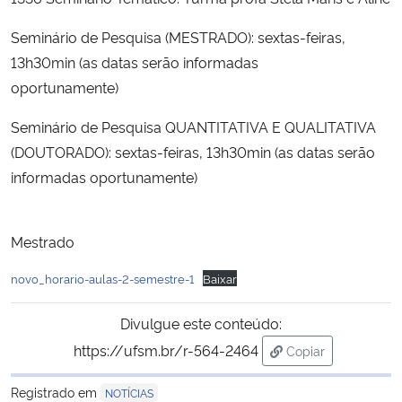
Seminário de Pesquisa (MESTRADO): sextas-feiras,
Secretaria-Geral
13h30min (as datas serão informadas
oportunamente)
Secretaria de Governo
Seminário de Pesquisa QUANTITATIVA E QUALITATIVA
Gabinete de Segurança Institucional
(DOUTORADO): sextas-feiras, 13h30min (as datas serão
informadas oportunamente)
Advocacia-Geral da União
Banco Central do Brasil
Mestrado
novo_horario-aulas-2-semestre-1
Baixar
Planalto
Divulgue este conteúdo:
https://ufsm.br/r-564-2464
Copiar
para área de tran
Registrado em
NOTÍCIAS