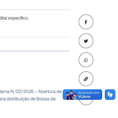
tal específico.
e transferência
Copiar para áre
erna N. 02/2026 – Abertura de
ara distribuição de Bolsas de