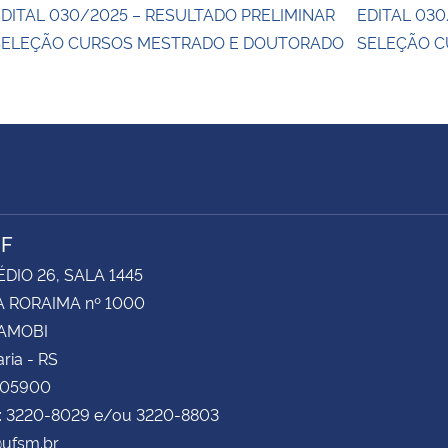
DITAL 030/2025 – RESULTADO PRELIMINAR
EDITAL 030
SELEÇÃO CURSOS MESTRADO E DOUTORADO
SELEÇÃO 
NF
ÉDIO 26, SALA 1445
 RORAIMA nº 1000
CAMOBI
ria - RS
105900
e: 3220-8029 e/ou 3220-8803
ufsm.br