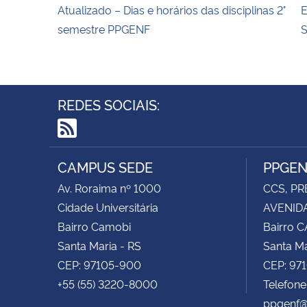
Atualizado – Dias e horários das disciplinas 2°
E
semestre PPGENF
REDES SOCIAIS:
RSS
CAMPUS SEDE
PPGE
Av. Roraima nº 1000
CCS, PR
Cidade Universitária
AVENIDA
Bairro Camobi
Bairro 
Santa Maria - RS
Santa Ma
CEP: 97105-900
CEP: 97
+55 (55) 3220-8000
Telefon
ppgenf@