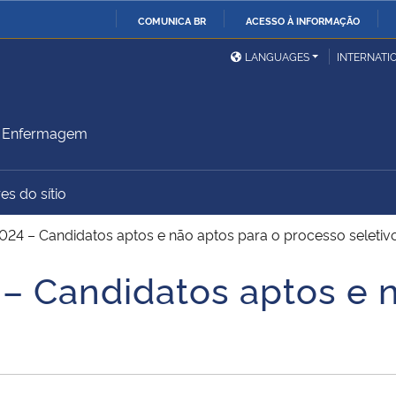
COMUNICA BR
ACESSO À INFORMAÇÃO
Ministério da Defesa
Ministério das Relações
Mini
IR
LANGUAGES
INTERNATI
Exteriores
PARA
O
Ministério da Cidadania
Ministério da Saúde
Mini
CONTEÚDO
m Enfermagem
es do sítio
Ministério do
Controladoria-Geral da
Mini
Desenvolvimento Regional
União
Famí
24 – Candidatos aptos e não aptos para o processo seletivo
Hum
 Candidatos aptos e n
Advocacia-Geral da União
Banco Central do Brasil
Plan