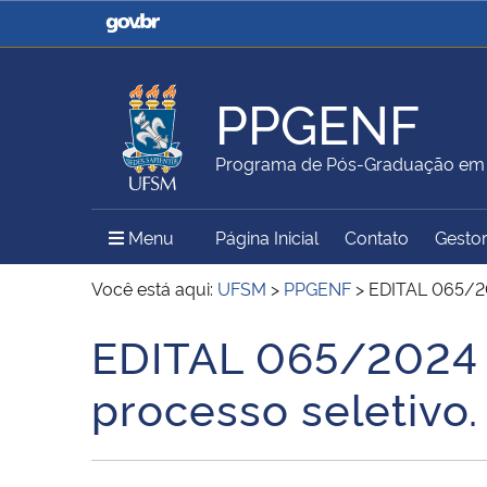
Casa Civil
Ministério da Justiça e
Segurança Pública
PPGENF
Ministério da Agricultura,
Ministério da Educação
Programa de Pós-Graduação e
Pecuária e Abastecimento
Menu Principal do Sítio
Menu
Página Inicial
Contato
Gestor
Ministério do Meio Ambiente
Ministério do Turismo
Você está aqui:
UFSM
>
PPGENF
>
EDITAL 065/20
EDITAL 065/2024 –
Início do conteúdo
Secretaria de Governo
Gabinete de Segurança
processo seletivo.
Institucional