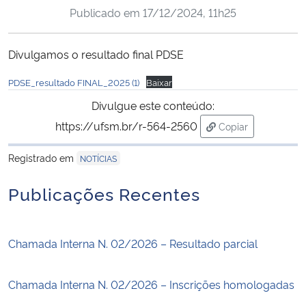
Publicado em
17/12/2024, 11h25
Ministério da Cidadania
Ministério da Saúde
Divulgamos o resultado final PDSE
PDSE_resultado FINAL_2025 (1)
Baixar
Ministério de Minas e Energia
Divulgue este conteúdo:
Ministério da Ciência, Tecnologia, Inovações e Comunicações
https://ufsm.br/r-564-2560
Copiar
para área de tran
Ministério do Meio Ambiente
Registrado em
NOTÍCIAS
Publicações Recentes
Ministério do Turismo
Ministério do Desenvolvimento Regional
Chamada Interna N. 02/2026 – Resultado parcial
Controladoria-Geral da União
Chamada Interna N. 02/2026 – Inscrições homologadas
Ministério da Mulher, da Família e dos Direitos Humanos