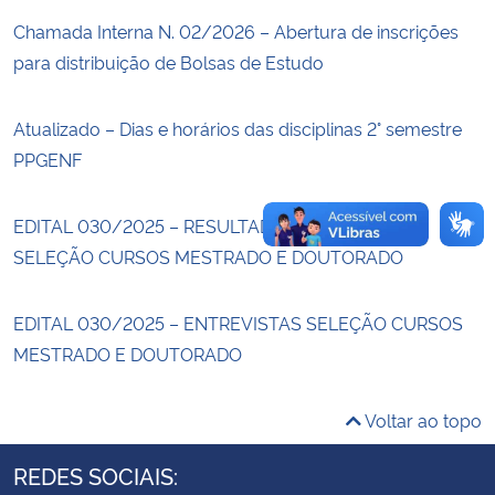
Chamada Interna N. 02/2026 – Abertura de inscrições
Secretaria-Geral
para distribuição de Bolsas de Estudo
Secretaria de Governo
Atualizado – Dias e horários das disciplinas 2° semestre
PPGENF
Gabinete de Segurança Institucional
EDITAL 030/2025 – RESULTADO PRELIMINAR
Advocacia-Geral da União
SELEÇÃO CURSOS MESTRADO E DOUTORADO
Banco Central do Brasil
EDITAL 030/2025 – ENTREVISTAS SELEÇÃO CURSOS
Planalto
MESTRADO E DOUTORADO
Voltar ao topo
REDES SOCIAIS: