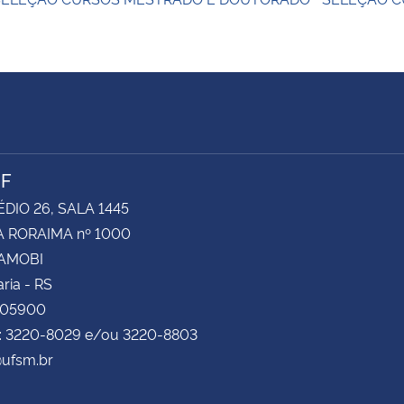
NF
ÉDIO 26, SALA 1445
 RORAIMA nº 1000
CAMOBI
ria - RS
105900
e: 3220-8029 e/ou 3220-8803
ufsm.br