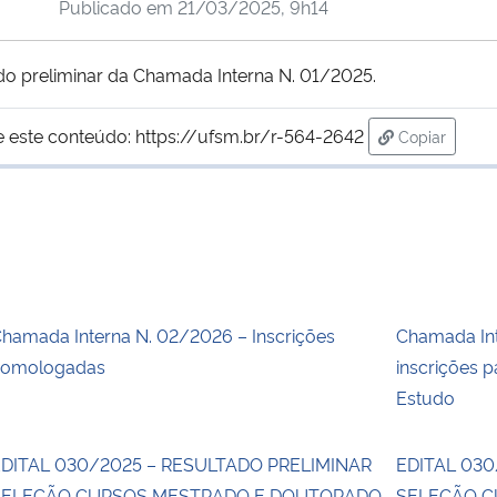
Publicado em
21/03/2025, 9h14
o preliminar da Chamada Interna N. 01/2025.
e este conteúdo:
https://ufsm.br/r-564-2642
Copiar
para área d
hamada Interna N. 02/2026 – Inscrições
Chamada Int
homologadas
inscrições p
Estudo
DITAL 030/2025 – RESULTADO PRELIMINAR
EDITAL 030
SELEÇÃO CURSOS MESTRADO E DOUTORADO
SELEÇÃO 