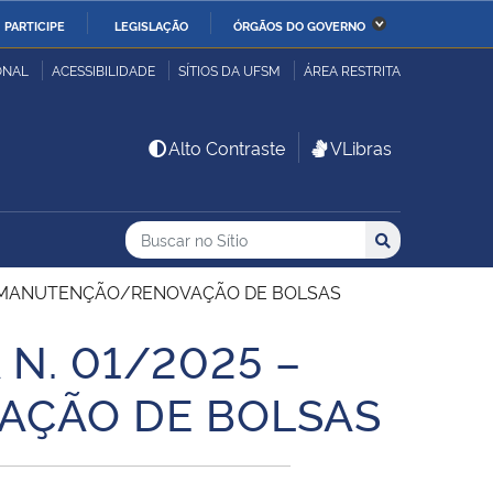
PARTICIPE
LEGISLAÇÃO
ÓRGÃOS DO GOVERNO
stério da Economia
Ministério da Infraestrutura
ONAL
ACESSIBILIDADE
SÍTIOS DA UFSM
ÁREA RESTRITA
stério de Minas e Energia
Ministério da Ciência,
Alto Contraste
VLibras
Tecnologia, Inovações e
Comunicações
Buscar no no Sítio
Busca
Busca:
Buscar
stério da Mulher, da
Secretaria-Geral
lia e dos Direitos
 – MANUTENÇÃO/RENOVAÇÃO DE BOLSAS
anos
N. 01/2025 –
alto
AÇÃO DE BOLSAS