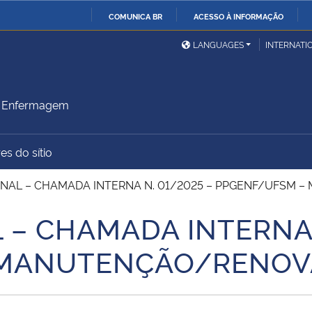
COMUNICA BR
ACESSO À INFORMAÇÃO
Ministério da Defesa
Ministério das Relações
Mini
IR
LANGUAGES
INTERNATI
Exteriores
PARA
O
Ministério da Cidadania
Ministério da Saúde
Mini
CONTEÚDO
m Enfermagem
es do sítio
Ministério do
Controladoria-Geral da
Mini
Desenvolvimento Regional
União
Famí
INAL – CHAMADA INTERNA N. 01/2025 – PPGENF/UFSM
Hum
 – CHAMADA INTERNA 
Advocacia-Geral da União
Banco Central do Brasil
Plan
 MANUTENÇÃO/RENOV