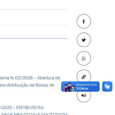
e transferência
Copiar para áre
erna N. 02/2026 – Abertura de
ara distribuição de Bolsas de
/2025 – ENTREVISTAS
CURSOS MESTRADO E DOUTORADO