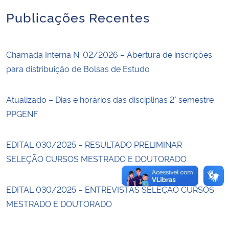
Publicações Recentes
Secretaria-Geral
Secretaria de Governo
Chamada Interna N. 02/2026 – Abertura de inscrições
para distribuição de Bolsas de Estudo
Gabinete de Segurança Institucional
Atualizado – Dias e horários das disciplinas 2° semestre
Advocacia-Geral da União
PPGENF
Banco Central do Brasil
EDITAL 030/2025 – RESULTADO PRELIMINAR
SELEÇÃO CURSOS MESTRADO E DOUTORADO
Planalto
EDITAL 030/2025 – ENTREVISTAS SELEÇÃO CURSOS
MESTRADO E DOUTORADO