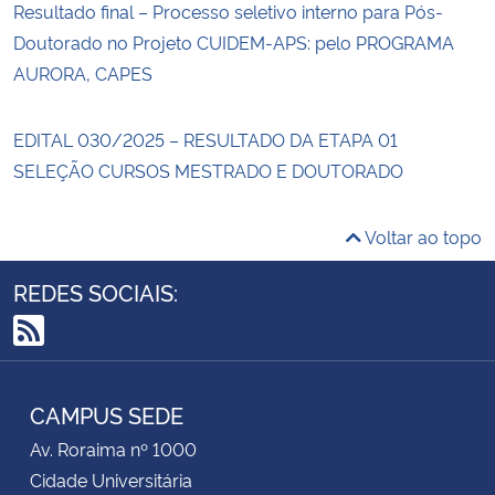
Resultado final – Processo seletivo interno para Pós-
Doutorado no Projeto CUIDEM-APS: pelo PROGRAMA
AURORA, CAPES
EDITAL 030/2025 – RESULTADO DA ETAPA 01
SELEÇÃO CURSOS MESTRADO E DOUTORADO
Voltar ao topo
REDES SOCIAIS:
RSS
CAMPUS SEDE
Av. Roraima nº 1000
Cidade Universitária