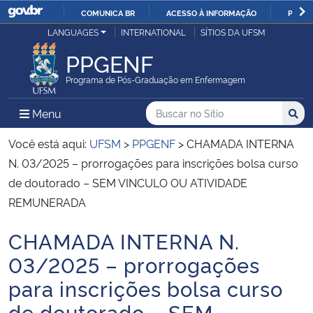
COMUNICA BR
ACESSO À INFORMAÇÃO
PARTI
Casa Civil
LANGUAGES
INTERNATIONAL
SÍTIOS DA UFSM
IR
PARA
PPGENF
Ministério da Justiça e Segurança Pública
O
Programa de Pós-Graduação em Enfermagem
CONTEÚDO
Ministério da Defesa
Buscar no no Sítio
Busca
Busca:
Menu Principal do Sítio
Menu
Busc
Ministério das Relações Exteriores
Você está aqui:
UFSM
>
PPGENF
>
CHAMADA INTERNA
N. 03/2025 – prorrogações para inscrições bolsa curso
Ministério da Economia
de doutorado – SEM VINCULO OU ATIVIDADE
REMUNERADA
Ministério da Infraestrutura
CHAMADA INTERNA N.
Início do conteúdo
Ministério da Agricultura, Pecuária e Abastecimento
03/2025 – prorrogações
para inscrições bolsa curso
Ministério da Educação
de doutorado – SEM