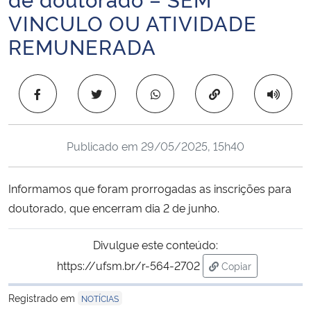
Ministério da Cidadania
VINCULO OU ATIVIDADE
REMUNERADA
Ministério da Saúde
Ministério de Minas e Energia
Copiar para área 
Ministério da Ciência, Tecnologia, Inovações e Comunicações
Publicado em
29/05/2025, 15h40
Ministério do Meio Ambiente
Informamos que foram prorrogadas as inscrições para
Ministério do Turismo
doutorado, que encerram dia 2 de junho.
Ministério do Desenvolvimento Regional
Divulgue este conteúdo:
https://ufsm.br/r-564-2702
Copiar
Controladoria-Geral da União
para área de tran
Registrado em
NOTÍCIAS
Ministério da Mulher, da Família e dos Direitos Humanos