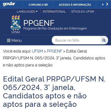
COMUNICA BR
ACESSO À INFORMAÇÃO
PARTI
Casa Civil
LANGUAGES
INTERNATIONAL
SÍTIOS DA UFSM
IR
PARA
PPGENF
Ministério da Justiça e Segurança Pública
O
Programa de Pós-Graduação em Enfermagem
CONTEÚDO
Ministério da Defesa
Buscar no no Sítio
Busca
Busca:
Menu Principal do Sítio
Menu
Busc
Ministério das Relações Exteriores
Você está aqui:
UFSM
>
PPGENF
>
Edital Geral
PRPGP/UFSM N. 065/2024, 3° janela, Candidatos aptos
Ministério da Economia
e não aptos para a seleção
Edital Geral PRPGP/UFSM N.
Ministério da Infraestrutura
Início do conteúdo
065/2024, 3° janela,
Ministério da Agricultura, Pecuária e Abastecimento
Candidatos aptos e não
aptos para a seleção
Ministério da Educação