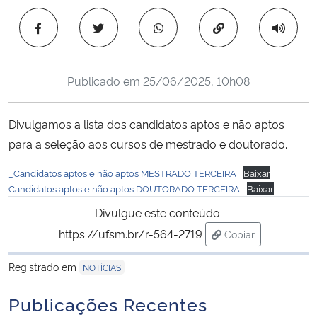
Ministério da Cidadania
Copiar para área 
Ministério da Saúde
Publicado em
25/06/2025, 10h08
Ministério de Minas e Energia
Divulgamos a lista dos candidatos aptos e não aptos
Ministério da Ciência, Tecnologia, Inovações e Comunicações
para a seleção aos cursos de mestrado e doutorado.
Ministério do Meio Ambiente
_Candidatos aptos e não aptos MESTRADO TERCEIRA
Baixar
Candidatos aptos e não aptos DOUTORADO TERCEIRA
Baixar
Ministério do Turismo
Divulgue este conteúdo:
https://ufsm.br/r-564-2719
Copiar
Ministério do Desenvolvimento Regional
para área de tran
Registrado em
NOTÍCIAS
Controladoria-Geral da União
Publicações Recentes
Ministério da Mulher, da Família e dos Direitos Humanos