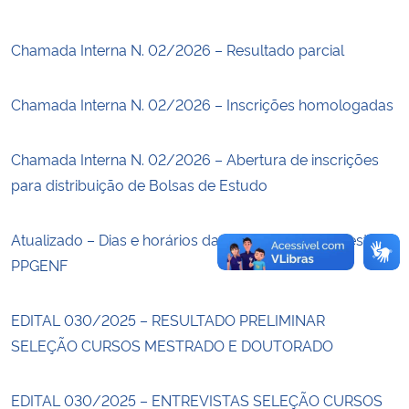
Secretaria-Geral
Chamada Interna N. 02/2026 – Resultado parcial
Secretaria de Governo
Chamada Interna N. 02/2026 – Inscrições homologadas
Gabinete de Segurança Institucional
Chamada Interna N. 02/2026 – Abertura de inscrições
para distribuição de Bolsas de Estudo
Advocacia-Geral da União
Banco Central do Brasil
Atualizado – Dias e horários das disciplinas 2° semestre
PPGENF
Planalto
EDITAL 030/2025 – RESULTADO PRELIMINAR
SELEÇÃO CURSOS MESTRADO E DOUTORADO
EDITAL 030/2025 – ENTREVISTAS SELEÇÃO CURSOS