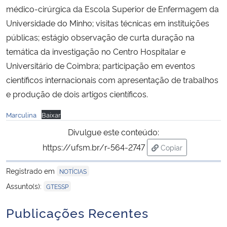
médico-cirúrgica da Escola Superior de Enfermagem da
Universidade do Minho; visitas técnicas em instituições
Secretaria-Geral
públicas; estágio observação de curta duração na
temática da investigação no Centro Hospitalar e
Secretaria de Governo
Universitário de Coimbra; participação em eventos
Gabinete de Segurança Institucional
científicos internacionais com apresentação de trabalhos
e produção de dois artigos científicos.
Advocacia-Geral da União
Marculina
Baixar
Divulgue este conteúdo:
Banco Central do Brasil
https://ufsm.br/r-564-2747
Copiar
Planalto
para área de tran
Registrado em
NOTÍCIAS
Assunto(s):
GTESSP
Publicações Recentes