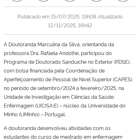
Ministério da Cidadania
Publicado em
15/07/2025, 15h08
. Atualizado
Ministério da Saúde
12/11/2025, 16h42
Ministério de Minas e Energia
A Doutoranda Marculina da Silva, orientanda da
professora Dra. Rafaela Andolhe, participou do
Ministério da Ciência, Tecnologia, Inovações e Comunicações
Programa de Doutorado Sanduíche no Exterior (PDSE),
com bolsa financiada pela Coordenação de
Ministério do Meio Ambiente
Aperfeiçoamento de Pessoal de Nível Superior (CAPES),
no período de setembro/2024 a fevereiro/2025, na
Ministério do Turismo
Unidade de Investigação em Ciências da Saúde:
Enfermagem (UICISA:E) – núcleo da Universidade do
Ministério do Desenvolvimento Regional
Minho (UMinho) – Portugal.
Controladoria-Geral da União
A doutoranda desenvolveu atividades com os
estudantes do curso de mestrado em enfermagem
Ministério da Mulher, da Família e dos Direitos Humanos