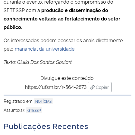
durante o evento, reforçando o compromisso do
SETESSP com a
produção e disseminação do
Secretaria-Geral
conhecimento voltado ao fortalecimento do setor
público
.
Secretaria de Governo
Os interessados podem acessar os anais diretamente
Gabinete de Segurança Institucional
pelo
manancial da universidade.
Texto: Giulia Dos Santos Goulart
.
Advocacia-Geral da União
Divulgue este conteúdo:
Banco Central do Brasil
https://ufsm.br/r-564-2873
Copiar
para área de tran
Planalto
Registrado em
NOTÍCIAS
Assunto(s):
GTESSP
Publicações Recentes