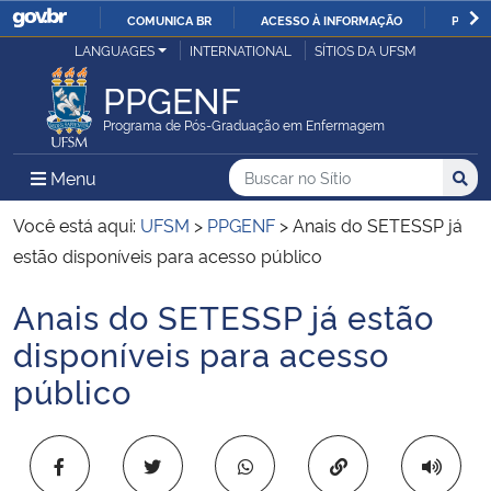
COMUNICA BR
ACESSO À INFORMAÇÃO
PARTI
Casa Civil
LANGUAGES
INTERNATIONAL
SÍTIOS DA UFSM
IR
PARA
PPGENF
Ministério da Justiça e Segurança Pública
O
Programa de Pós-Graduação em Enfermagem
CONTEÚDO
Ministério da Defesa
Buscar no no Sítio
Busca
Busca:
Menu Principal do Sítio
Menu
Busc
Ministério das Relações Exteriores
Você está aqui:
UFSM
>
PPGENF
>
Anais do SETESSP já
estão disponíveis para acesso público
Ministério da Economia
Anais do SETESSP já estão
Início do conteúdo
Ministério da Infraestrutura
disponíveis para acesso
público
Ministério da Agricultura, Pecuária e Abastecimento
Ministério da Educação
Copiar para área 