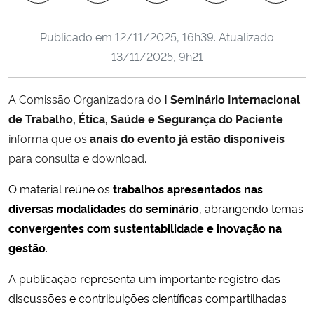
Ministério da Cidadania
Publicado em
12/11/2025, 16h39
. Atualizado
Ministério da Saúde
13/11/2025, 9h21
Ministério de Minas e Energia
A Comissão Organizadora do
I Seminário Internacional
de Trabalho, Ética, Saúde e Segurança do Paciente
Ministério da Ciência, Tecnologia, Inovações e Comunicações
informa que os
anais do evento já estão disponíveis
para consulta e download.
Ministério do Meio Ambiente
O material reúne os
trabalhos apresentados nas
Ministério do Turismo
diversas modalidades do seminário
, abrangendo temas
convergentes com sustentabilidade e inovação na
Ministério do Desenvolvimento Regional
gestão
.
Controladoria-Geral da União
A publicação representa um importante registro das
discussões e contribuições científicas compartilhadas
Ministério da Mulher, da Família e dos Direitos Humanos