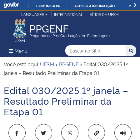
COMUNICA BR
ACESSO À INFORMAÇÃO
PARTI
Casa Civil
LANGUAGES
INTERNATIONAL
SÍTIOS DA UFSM
IR
PARA
PPGENF
Ministério da Justiça e Segurança Pública
O
Programa de Pós-Graduação em Enfermagem
CONTEÚDO
Ministério da Defesa
Buscar no no Sítio
Busca
Busca:
Menu Principal do Sítio
Menu
Busc
Ministério das Relações Exteriores
Você está aqui:
UFSM
>
PPGENF
>
Edital 030/2025 1º
janela – Resultado Preliminar da Etapa 01
Ministério da Economia
Edital 030/2025 1º janela –
Início do conteúdo
Ministério da Infraestrutura
Resultado Preliminar da
Etapa 01
Ministério da Agricultura, Pecuária e Abastecimento
Ministério da Educação
Copiar para área 