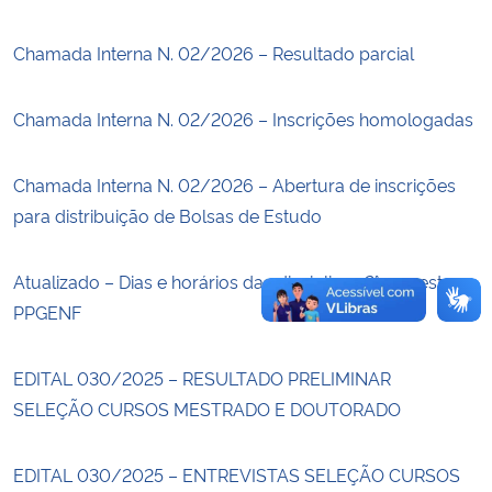
Chamada Interna N. 02/2026 – Resultado parcial
Secretaria-Geral
Secretaria de Governo
Chamada Interna N. 02/2026 – Inscrições homologadas
Gabinete de Segurança Institucional
Chamada Interna N. 02/2026 – Abertura de inscrições
para distribuição de Bolsas de Estudo
Advocacia-Geral da União
Atualizado – Dias e horários das disciplinas 2° semestre
Banco Central do Brasil
PPGENF
Planalto
EDITAL 030/2025 – RESULTADO PRELIMINAR
SELEÇÃO CURSOS MESTRADO E DOUTORADO
EDITAL 030/2025 – ENTREVISTAS SELEÇÃO CURSOS