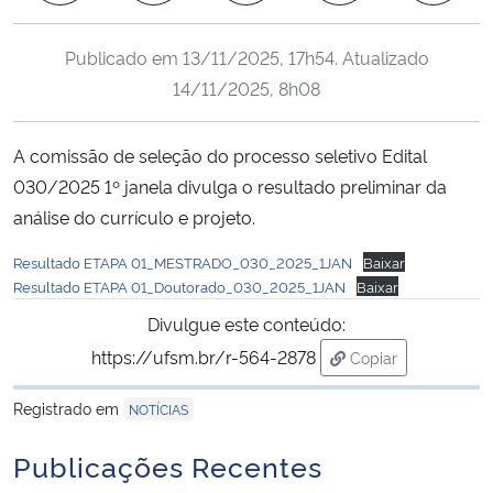
Ministério da Cidadania
Publicado em
13/11/2025, 17h54
. Atualizado
Ministério da Saúde
14/11/2025, 8h08
Ministério de Minas e Energia
A comissão de seleção do processo seletivo Edital
030/2025 1º janela divulga o resultado preliminar da
Ministério da Ciência, Tecnologia, Inovações e Comunicações
análise do currículo e projeto.
Ministério do Meio Ambiente
Resultado ETAPA 01_MESTRADO_030_2025_1JAN
Baixar
Resultado ETAPA 01_Doutorado_030_2025_1JAN
Baixar
Ministério do Turismo
Divulgue este conteúdo:
https://ufsm.br/r-564-2878
Copiar
Ministério do Desenvolvimento Regional
para área de tran
Registrado em
NOTÍCIAS
Controladoria-Geral da União
Publicações Recentes
Ministério da Mulher, da Família e dos Direitos Humanos