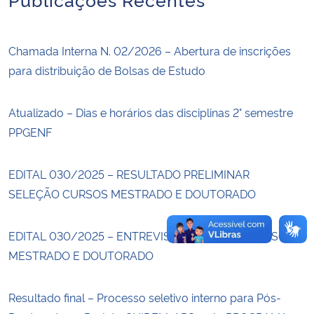
Secretaria-Geral
Chamada Interna N. 02/2026 – Abertura de inscrições
para distribuição de Bolsas de Estudo
Secretaria de Governo
Gabinete de Segurança Institucional
Atualizado – Dias e horários das disciplinas 2° semestre
PPGENF
Advocacia-Geral da União
EDITAL 030/2025 – RESULTADO PRELIMINAR
Banco Central do Brasil
SELEÇÃO CURSOS MESTRADO E DOUTORADO
Planalto
EDITAL 030/2025 – ENTREVISTAS SELEÇÃO CURSOS
MESTRADO E DOUTORADO
Resultado final – Processo seletivo interno para Pós-