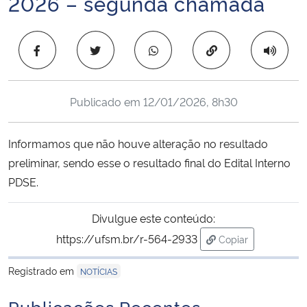
2026 – segunda chamada
Ministério da Cidadania
Copiar para área 
Ministério da Saúde
Ministério de Minas e Energia
Publicado em
12/01/2026, 8h30
Ministério da Ciência, Tecnologia, Inovações e Comunicações
Informamos que não houve alteração no resultado
Ministério do Meio Ambiente
preliminar, sendo esse o resultado final do Edital Interno
PDSE.
Ministério do Turismo
Divulgue este conteúdo:
Ministério do Desenvolvimento Regional
https://ufsm.br/r-564-2933
Copiar
para área de tran
Controladoria-Geral da União
Registrado em
NOTÍCIAS
Publicações Recentes
Ministério da Mulher, da Família e dos Direitos Humanos