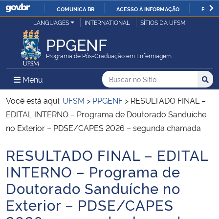
COMUNICA BR
ACESSO À INFORMAÇÃO
PARTI
Casa Civil
LANGUAGES
INTERNATIONAL
SÍTIOS DA UFSM
IR
PARA
PPGENF
Ministério da Justiça e Segurança Pública
O
Programa de Pós-Graduação em Enfermagem
CONTEÚDO
Ministério da Defesa
Buscar no no Sítio
Busca
Busca:
Menu Principal do Sítio
Menu
Busc
Ministério das Relações Exteriores
Você está aqui:
UFSM
>
PPGENF
>
RESULTADO FINAL –
EDITAL INTERNO – Programa de Doutorado Sanduíche
Ministério da Economia
no Exterior – PDSE/CAPES 2026 – segunda chamada
RESULTADO FINAL – EDITAL
Ministério da Infraestrutura
Início do conteúdo
INTERNO – Programa de
Ministério da Agricultura, Pecuária e Abastecimento
Doutorado Sanduíche no
Exterior – PDSE/CAPES
Ministério da Educação