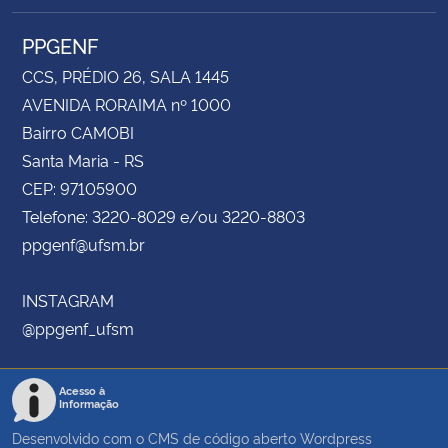
PPGENF
CCS, PRÉDIO 26, SALA 1445
AVENIDA RORAIMA nº 1000
Bairro CAMOBI
Santa Maria - RS
CEP: 97105900
Telefone: 3220-8029 e/ou 3220-8803
ppgenf@ufsm.br
INSTAGRAM
@ppgenf_ufsm
Acesso à
Informação
Desenvolvido com o CMS de código aberto
Wordpress