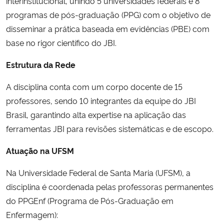
interinstitucional, unindo 5 universidades federais e 8
programas de pós-graduação (PPG) com o objetivo de
Secretaria-Geral
disseminar a prática baseada em evidências (PBE) com
base no rigor científico do JBI.
Secretaria de Governo
Estrutura da Rede
Gabinete de Segurança Institucional
A disciplina conta com um corpo docente de 15
professores, sendo 10 integrantes da equipe do JBI
Advocacia-Geral da União
Brasil, garantindo alta expertise na aplicação das
ferramentas JBI para revisões sistemáticas e de escopo.
Banco Central do Brasil
Atuação na UFSM
Planalto
Na Universidade Federal de Santa Maria (UFSM), a
disciplina é coordenada pelas professoras permanentes
do PPGEnf (Programa de Pós-Graduação em
Enfermagem):