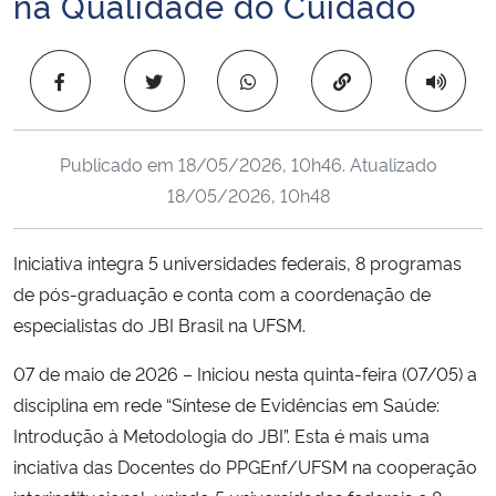
na Qualidade do Cuidado
Ministério da Cidadania
Copiar para área 
Ministério da Saúde
Ministério de Minas e Energia
Publicado em
18/05/2026, 10h46
. Atualizado
18/05/2026, 10h48
Ministério da Ciência, Tecnologia, Inovações e Comunicações
Ministério do Meio Ambiente
Iniciativa integra 5 universidades federais, 8 programas
de pós-graduação e conta com a coordenação de
Ministério do Turismo
especialistas do JBI Brasil na UFSM.
07 de maio de 2026 – Iniciou nesta quinta-feira (07/05) a
Ministério do Desenvolvimento Regional
disciplina em rede “Síntese de Evidências em Saúde:
Controladoria-Geral da União
Introdução à Metodologia do JBI”. Esta é mais uma
inciativa das Docentes do PPGEnf/UFSM na cooperação
Ministério da Mulher, da Família e dos Direitos Humanos