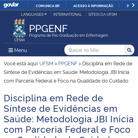
COMUNICA BR
ACESSO À INFORMAÇÃO
PARTI
Casa Civil
LANGUAGES
INTERNATIONAL
SÍTIOS DA UFSM
IR
PARA
PPGENF
Ministério da Justiça e Segurança Pública
O
Programa de Pós-Graduação em Enfermagem
CONTEÚDO
Ministério da Defesa
Buscar no no Sítio
Busca
Busca:
Menu Principal do Sítio
Menu
Busc
Ministério das Relações Exteriores
Você está aqui:
UFSM
>
PPGENF
>
Disciplina em Rede de
Síntese de Evidências em Saúde: Metodologia JBI Inicia
Ministério da Economia
com Parceria Federal e Foco na Qualidade do Cuidado
Disciplina em Rede de
Ministério da Infraestrutura
Início do conteúdo
Síntese de Evidências em
Ministério da Agricultura, Pecuária e Abastecimento
Saúde: Metodologia JBI Inicia
com Parceria Federal e Foco
Ministério da Educação