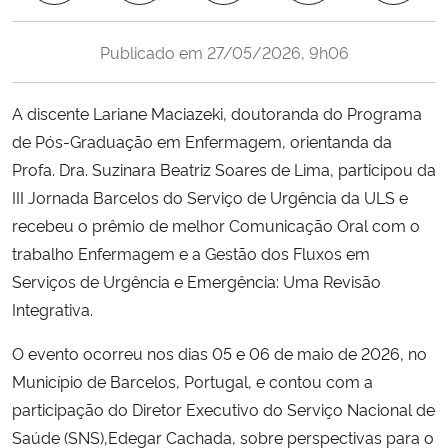
Ministério da Cidadania
Publicado em
27/05/2026, 9h06
Ministério da Saúde
A discente Lariane Maciazeki, doutoranda do Programa
Ministério de Minas e Energia
de Pós-Graduação em Enfermagem, orientanda da
Profa. Dra. Suzinara Beatriz Soares de Lima, participou da
Ministério da Ciência, Tecnologia, Inovações e Comunicações
III Jornada Barcelos do Serviço de Urgência da ULS e
recebeu o prêmio de melhor Comunicação Oral com o
Ministério do Meio Ambiente
trabalho Enfermagem e a Gestão dos Fluxos em
Serviços de Urgência e Emergência: Uma Revisão
Ministério do Turismo
Integrativa.
Ministério do Desenvolvimento Regional
O evento ocorreu nos dias 05 e 06 de maio de 2026, no
Município de Barcelos, Portugal, e contou com a
Controladoria-Geral da União
participação do Diretor Executivo do Serviço Nacional de
Saúde (SNS),Edegar Cachada, sobre perspectivas para o
Ministério da Mulher, da Família e dos Direitos Humanos