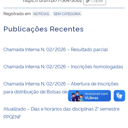
Copiar
para área de tran
Registrado em
,
Secretaria-Geral
NOTÍCIAS
SEM CATEGORIA
Publicações Recentes
Secretaria de Governo
Gabinete de Segurança Institucional
Chamada Interna N. 02/2026 – Resultado parcial
Advocacia-Geral da União
Chamada Interna N. 02/2026 – Inscrições homologadas
Banco Central do Brasil
Chamada Interna N. 02/2026 – Abertura de inscrições
Planalto
para distribuição de Bolsas de Estudo
Atualizado – Dias e horários das disciplinas 2° semestre
PPGENF