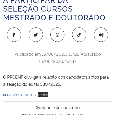
Ministério da Cidadania
SELEÇÃO CURSOS
MESTRADO E DOUTORADO
Ministério da Saúde
Ministério de Minas e Energia
Copiar para área 
Ministério da Ciência, Tecnologia, Inovações e Comunicações
Publicado em
15/06/2026, 13h31
. Atualizado
Ministério do Meio Ambiente
15/06/2026, 13h32
Ministério do Turismo
O PPGENF divulga a relação dos candidatos aptos para
a seleção do edital 030/2025.
Ministério do Desenvolvimento Regional
RELACAO DE APTOS
Baixar
Controladoria-Geral da União
Divulgue este conteúdo:
Ministério da Mulher, da Família e dos Direitos Humanos
https://ufsm.br/r-564-3062