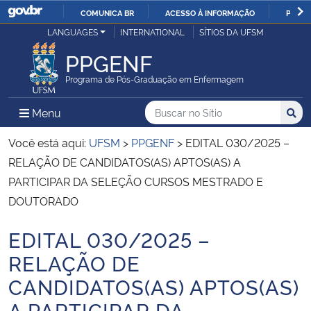
COMUNICA BR
ACESSO À INFORMAÇÃO
PARTI
Casa Civil
LANGUAGES
INTERNATIONAL
SÍTIOS DA UFSM
IR
PARA
PPGENF
Ministério da Justiça e Segurança Pública
O
Programa de Pós-Graduação em Enfermagem
CONTEÚDO
Ministério da Defesa
Buscar no no Sítio
Busca
Busca:
Menu Principal do Sítio
Menu
Busc
Ministério das Relações Exteriores
Você está aqui:
UFSM
>
PPGENF
>
EDITAL 030/2025 –
RELAÇÃO DE CANDIDATOS(AS) APTOS(AS) A
Ministério da Economia
PARTICIPAR DA SELEÇÃO CURSOS MESTRADO E
DOUTORADO
Ministério da Infraestrutura
EDITAL 030/2025 –
Início do conteúdo
Ministério da Agricultura, Pecuária e Abastecimento
RELAÇÃO DE
CANDIDATOS(AS) APTOS(AS)
Ministério da Educação
A PARTICIPAR DA