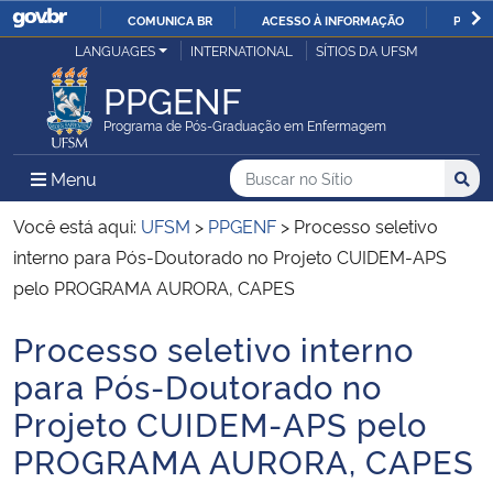
COMUNICA BR
ACESSO À INFORMAÇÃO
PARTI
Casa Civil
LANGUAGES
INTERNATIONAL
SÍTIOS DA UFSM
IR
PARA
PPGENF
Ministério da Justiça e Segurança Pública
O
Programa de Pós-Graduação em Enfermagem
CONTEÚDO
Ministério da Defesa
Buscar no no Sítio
Busca
Busca:
Menu Principal do Sítio
Menu
Busc
Ministério das Relações Exteriores
Você está aqui:
UFSM
>
PPGENF
>
Processo seletivo
interno para Pós-Doutorado no Projeto CUIDEM-APS
Ministério da Economia
pelo PROGRAMA AURORA, CAPES
Processo seletivo interno
Ministério da Infraestrutura
Início do conteúdo
para Pós-Doutorado no
Ministério da Agricultura, Pecuária e Abastecimento
Projeto CUIDEM-APS pelo
PROGRAMA AURORA, CAPES
Ministério da Educação