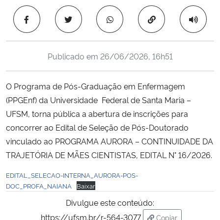
Ministério da Cidadania
Copiar para área 
Ministério da Saúde
Publicado em
26/06/2026, 16h51
Ministério de Minas e Energia
O Programa de Pós-Graduação em Enfermagem
Ministério da Ciência, Tecnologia, Inovações e Comunicações
(PPGEnf) da Universidade Federal de Santa Maria –
UFSM, torna pública a abertura de inscrições para
Ministério do Meio Ambiente
concorrer ao Edital de Seleção de Pós-Doutorado
Ministério do Turismo
vinculado ao PROGRAMA AURORA – CONTINUIDADE DA
TRAJETÓRIA DE MÃES CIENTISTAS, EDITAL N° 16/2026.
Ministério do Desenvolvimento Regional
EDITAL_SELECAO-INTERNA_AURORA-POS-
DOC_PROFA_NAIANA
Baixar
Controladoria-Geral da União
Divulgue este conteúdo:
https://ufsm.br/r-564-3077
Ministério da Mulher, da Família e dos Direitos Humanos
Copiar