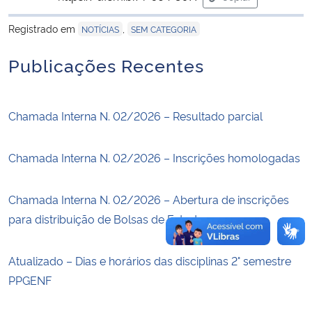
para área de tran
Registrado em
,
NOTÍCIAS
SEM CATEGORIA
Secretaria-Geral
Publicações Recentes
Secretaria de Governo
Gabinete de Segurança Institucional
Chamada Interna N. 02/2026 – Resultado parcial
Advocacia-Geral da União
Chamada Interna N. 02/2026 – Inscrições homologadas
Banco Central do Brasil
Chamada Interna N. 02/2026 – Abertura de inscrições
Planalto
para distribuição de Bolsas de Estudo
Atualizado – Dias e horários das disciplinas 2° semestre
PPGENF