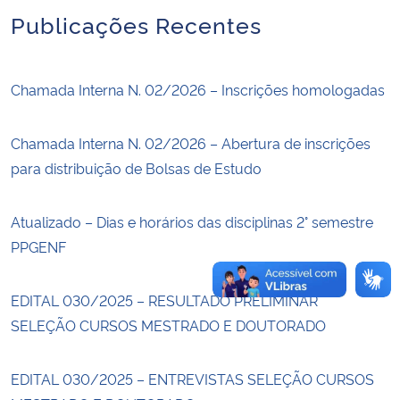
Publicações Recentes
Secretaria-Geral
Chamada Interna N. 02/2026 – Inscrições homologadas
Secretaria de Governo
Gabinete de Segurança Institucional
Chamada Interna N. 02/2026 – Abertura de inscrições
para distribuição de Bolsas de Estudo
Advocacia-Geral da União
Atualizado – Dias e horários das disciplinas 2° semestre
Banco Central do Brasil
PPGENF
Planalto
EDITAL 030/2025 – RESULTADO PRELIMINAR
SELEÇÃO CURSOS MESTRADO E DOUTORADO
EDITAL 030/2025 – ENTREVISTAS SELEÇÃO CURSOS