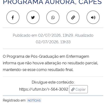
PROGRAMA AURORA, CAPES
Ministério da Cidadania
Copiar para área 
Ministério da Saúde
Ministério de Minas e Energia
Publicado em
02/07/2026, 13h29
. Atualizado
02/07/2026, 13h33
Ministério da Ciência, Tecnologia, Inovações e Comunicações
Ministério do Meio Ambiente
O Programa de Pós-Graduação em Enfermagem
informa que não houve alteração no resultado parcial,
Ministério do Turismo
mantendo-se esse como resultado final.
Ministério do Desenvolvimento Regional
Divulgue este conteúdo:
https://ufsm.br/r-564-3092
Copiar
Controladoria-Geral da União
para área de tran
Registrado em
NOTÍCIAS
Ministério da Mulher, da Família e dos Direitos Humanos