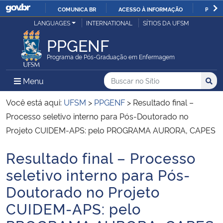
COMUNICA BR
ACESSO À INFORMAÇÃO
PARTI
Casa Civil
LANGUAGES
INTERNATIONAL
SÍTIOS DA UFSM
IR
PARA
PPGENF
Ministério da Justiça e Segurança Pública
O
Programa de Pós-Graduação em Enfermagem
CONTEÚDO
Ministério da Defesa
Buscar no no Sítio
Busca
Busca:
Menu Principal do Sítio
Menu
Busc
Ministério das Relações Exteriores
Você está aqui:
UFSM
>
PPGENF
>
Resultado final –
Processo seletivo interno para Pós-Doutorado no
Ministério da Economia
Projeto CUIDEM-APS: pelo PROGRAMA AURORA, CAPES
Resultado final – Processo
Ministério da Infraestrutura
Início do conteúdo
seletivo interno para Pós-
Ministério da Agricultura, Pecuária e Abastecimento
Doutorado no Projeto
CUIDEM-APS: pelo
Ministério da Educação