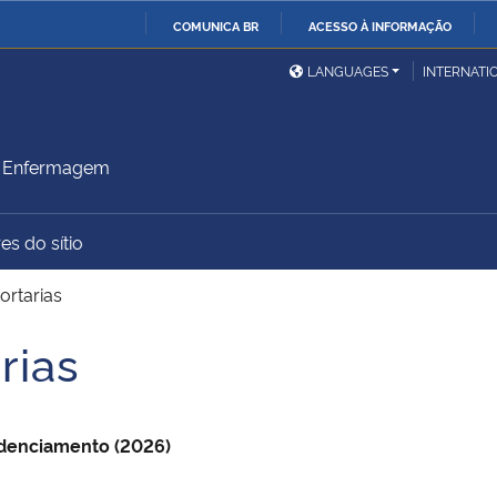
COMUNICA BR
ACESSO À INFORMAÇÃO
Ministério da Defesa
Ministério das Relações
Mini
IR
LANGUAGES
INTERNATI
Exteriores
PARA
O
Ministério da Cidadania
Ministério da Saúde
Mini
CONTEÚDO
m Enfermagem
es do sítio
Ministério do
Controladoria-Geral da
Mini
Desenvolvimento Regional
União
Famí
ortarias
Hum
rias
Advocacia-Geral da União
Banco Central do Brasil
Plan
denciamento (2026)