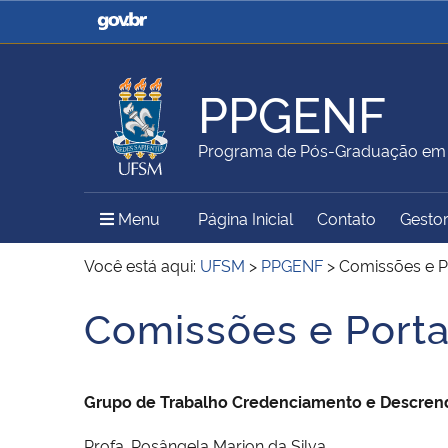
Casa Civil
Ministério da Justiça e
Segurança Pública
PPGENF
Ministério da Agricultura,
Ministério da Educação
Programa de Pós-Graduação e
Pecuária e Abastecimento
Menu Principal do Sítio
Menu
Página Inicial
Contato
Gestor
Ministério do Meio Ambiente
Ministério do Turismo
Você está aqui:
UFSM
>
PPGENF
>
Comissões e P
Comissões e Porta
Início do conteúdo
Secretaria de Governo
Gabinete de Segurança
Institucional
Grupo de Trabalho Credenciamento e Descren
Profa. Rosângela Marion da Silva