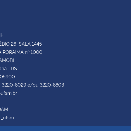
NF
ÉDIO 26, SALA 1445
 RORAIMA nº 1000
CAMOBI
ria - RS
105900
e: 3220-8029 e/ou 3220-8803
ufsm.br
RAM
f_ufsm