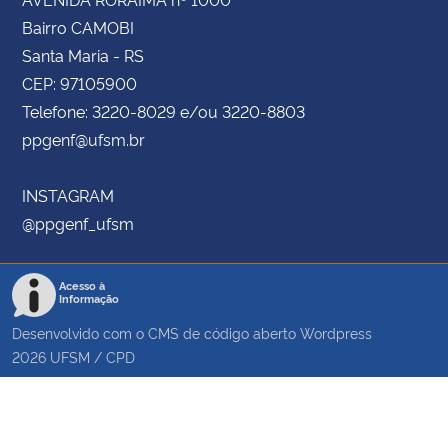
Bairro CAMOBI
Santa Maria - RS
CEP: 97105900
Telefone: 3220-8029 e/ou 3220-8803
ppgenf@ufsm.br
INSTAGRAM
@ppgenf_ufsm
Acesso à
Informação
Desenvolvido com o CMS de código aberto
Wordpress
2026
UFSM
/
CPD