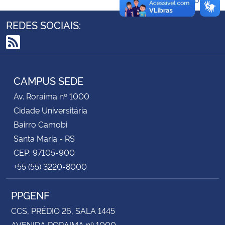
REDES SOCIAIS:
Secretaria-Geral
Secretaria de Governo
RSS
Gabinete de Segurança Institucional
CAMPUS SEDE
Av. Roraima nº 1000
Advocacia-Geral da União
Cidade Universitária
Bairro Camobi
Banco Central do Brasil
Santa Maria - RS
CEP: 97105-900
Planalto
+55 (55) 3220-8000
PPGENF
CCS, PRÉDIO 26, SALA 1445
AVENIDA RORAIMA nº 1000