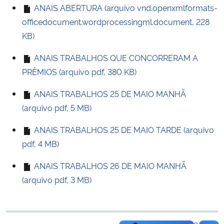
ANAIS ABERTURA (arquivo vnd.openxmlformats-
Ministério da Cidadania
officedocument.wordprocessingml.document, 228
KB)
Ministério da Saúde
ANAIS TRABALHOS QUE CONCORRERAM A
Ministério de Minas e Energia
PRÊMIOS (arquivo pdf, 380 KB)
Ministério da Ciência, Tecnologia, Inovações e Comunicações
ANAIS TRABALHOS 25 DE MAIO MANHÃ
(arquivo pdf, 5 MB)
Ministério do Meio Ambiente
ANAIS TRABALHOS 25 DE MAIO TARDE (arquivo
Ministério do Turismo
pdf, 4 MB)
ANAIS TRABALHOS 26 DE MAIO MANHÃ
Ministério do Desenvolvimento Regional
(arquivo pdf, 3 MB)
Controladoria-Geral da União
Ministério da Mulher, da Família e dos Direitos Humanos
Voltar ao topo