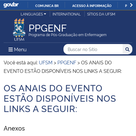
COMUNICA BR
ACESSO À INFORMAÇÃO
PARTI
Casa Civil
LANGUAGES
INTERNATIONAL
SÍTIOS DA UFSM
IR
PARA
PPGENF
Ministério da Justiça e Segurança Pública
O
Programa de Pós-Graduação em Enfermagem
CONTEÚDO
Ministério da Defesa
Buscar no no Sítio
Busca
Busca:
Menu Principal do Sítio
Menu
Busc
Ministério das Relações Exteriores
Você está aqui:
UFSM
>
PPGENF
>
OS ANAIS DO
EVENTO ESTÃO DISPONÍVEIS NOS LINKS A SEGUIR:
Ministério da Economia
OS ANAIS DO EVENTO
Início do conteúdo
Ministério da Infraestrutura
ESTÃO DISPONÍVEIS NOS
LINKS A SEGUIR:
Ministério da Agricultura, Pecuária e Abastecimento
Ministério da Educação
Anexos