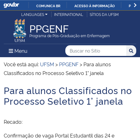
COMUNICA BR
ACESSO À INFORMAÇÃO
PARTI
Casa Civil
LANGUAGES
INTERNATIONAL
SÍTIOS DA UFSM
IR
PARA
PPGENF
Ministério da Justiça e Segurança Pública
O
Programa de Pós-Graduação em Enfermagem
CONTEÚDO
Ministério da Defesa
Buscar no no Sítio
Busca
Busca:
Menu Principal do Sítio
Menu
Busc
Ministério das Relações Exteriores
Você está aqui:
UFSM
>
PPGENF
>
Para alunos
Classificados no Processo Seletivo 1° janela
Ministério da Economia
Para alunos Classificados no
Início do conteúdo
Ministério da Infraestrutura
Processo Seletivo 1° janela
Ministério da Agricultura, Pecuária e Abastecimento
Recado:
Ministério da Educação
Confirmação de vaga Portal Estudantil dias 24 e