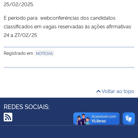
25/02/2025.
Ministério da Cidadania
E período para webconferências dos candidatos
Ministério da Saúde
classificados em vagas reservadas às ações afirmativas
24 a 27/02/25
Ministério de Minas e Energia
Registrado em
NOTÍCIAS
Ministério da Ciência, Tecnologia, Inovações e Comunicações
Ministério do Meio Ambiente
Ministério do Turismo
Voltar ao topo
Ministério do Desenvolvimento Regional
REDES SOCIAIS:
Controladoria-Geral da União
RSS
Ministério da Mulher, da Família e dos Direitos Humanos