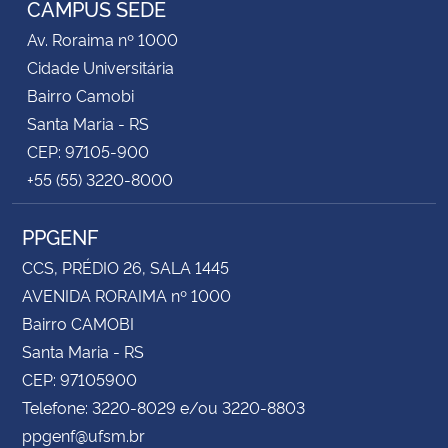
CAMPUS SEDE
Av. Roraima nº 1000
Secretaria-Geral
Cidade Universitária
Bairro Camobi
Secretaria de Governo
Santa Maria - RS
CEP: 97105-900
Gabinete de Segurança Institucional
+55 (55) 3220-8000
Advocacia-Geral da União
PPGENF
Banco Central do Brasil
CCS, PRÉDIO 26, SALA 1445
AVENIDA RORAIMA nº 1000
Planalto
Bairro CAMOBI
Santa Maria - RS
CEP: 97105900
Telefone: 3220-8029 e/ou 3220-8803
ppgenf@ufsm.br