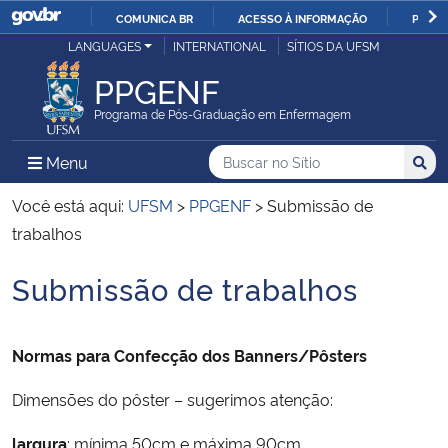
COMUNICA BR
ACESSO À INFORMAÇÃO
PARTI
Casa Civil
LANGUAGES
INTERNATIONAL
SÍTIOS DA UFSM
IR
PARA
PPGENF
Ministério da Justiça e Segurança Pública
O
Programa de Pós-Graduação em Enfermagem
CONTEÚDO
Ministério da Defesa
Buscar no no Sítio
Busca
Busca:
Menu Principal do Sítio
Menu
Busc
Ministério das Relações Exteriores
Você está aqui:
UFSM
>
PPGENF
>
Submissão de
trabalhos
Ministério da Economia
Submissão de trabalhos
Início do conteúdo
Ministério da Infraestrutura
Normas para Confecção dos Banners/Pôsters
Ministério da Agricultura, Pecuária e Abastecimento
Dimensões do pôster – sugerimos atenção:
Ministério da Educação
largura
: mínima 50cm e máxima 90cm