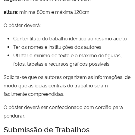
Ministério da Cidadania
altura
: mínima 80cm e máxima 120cm
Ministério da Saúde
O pôster deverá:
Ministério de Minas e Energia
Conter título do trabalho idêntico ao resumo aceito
Ter os nomes e instituições dos autores
Ministério da Ciência, Tecnologia, Inovações e Comunicações
Utilizar o mínimo de texto e o máximo de figuras,
fotos, tabelas e recursos gráficos possíveis.
Ministério do Meio Ambiente
Solicita-se que os autores organizem as informações, de
modo que as ideias centrais do trabalho sejam
Ministério do Turismo
facilmente compreendidas.
Ministério do Desenvolvimento Regional
O pôster deverá ser confeccionado com cordão para
pendurar.
Controladoria-Geral da União
Submissão de Trabalhos
Ministério da Mulher, da Família e dos Direitos Humanos