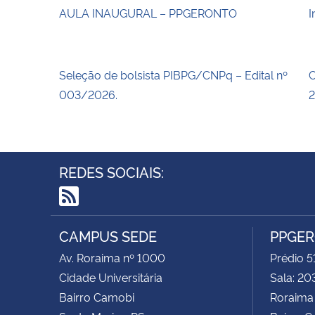
AULA INAUGURAL – PPGERONTO
I
Seleção de bolsista PIBPG/CNPq – Edital nº
C
003/2026.
2
REDES SOCIAIS:
RSS
CAMPUS SEDE
PPGE
Av. Roraima nº 1000
Prédio 5
Cidade Universitária
Sala: 20
Bairro Camobi
Roraima