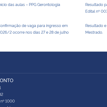
nício das aulas – PPG Gerontologia
Resultado pa
Edital nº 0
onfirmação de vaga para ingresso em
Resultado e
026/2 ocorre nos dias 27 e 28 de julho
Mestrado.
RONTO
1
32
 nº 1000