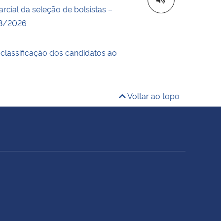
rcial da seleção de bolsistas –
03/2026
 classificação dos candidatos ao
Voltar ao topo