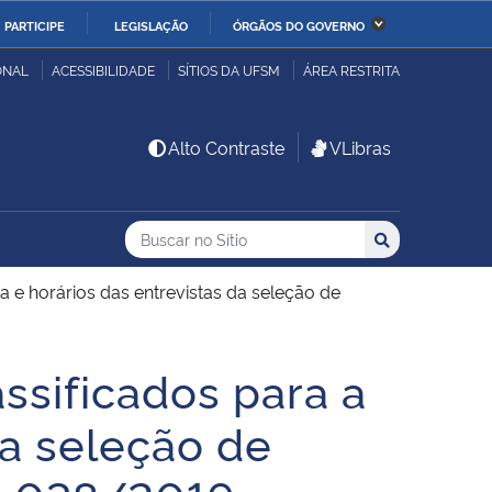
PARTICIPE
LEGISLAÇÃO
ÓRGÃOS DO GOVERNO
stério da Economia
Ministério da Infraestrutura
ONAL
ACESSIBILIDADE
SÍTIOS DA UFSM
ÁREA RESTRITA
stério de Minas e Energia
Ministério da Ciência,
Alto Contraste
VLibras
Tecnologia, Inovações e
Comunicações
Buscar no no Sítio
Busca
Busca:
Buscar
stério da Mulher, da
Secretaria-Geral
lia e dos Direitos
ta e horários das entrevistas da seleção de
anos
ssificados para a
alto
da seleção de