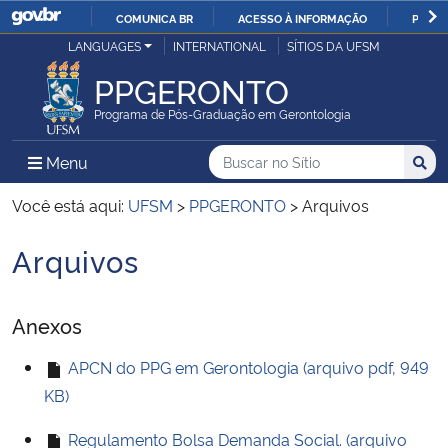
COMUNICA BR
ACESSO À INFORMAÇÃO
PARTI
Casa Civil
LANGUAGES
INTERNATIONAL
SÍTIOS DA UFSM
IR
PARA
PPGERONTO
Ministério da Justiça e Segurança Pública
O
Programa de Pós-Graduação em Gerontologia
CONTEÚDO
Ministério da Defesa
Buscar no no Sítio
Busca
Busca:
Menu Principal do Sítio
Menu
Busc
Ministério das Relações Exteriores
Você está aqui:
UFSM
>
PPGERONTO
>
Arquivos
Arquivos
Ministério da Economia
Início do conteúdo
Ministério da Infraestrutura
Anexos
Ministério da Agricultura, Pecuária e Abastecimento
APCN do PPG em Gerontologia (arquivo pdf, 949
KB)
Ministério da Educação
Regulamento Bolsa Demanda Social. (arquivo