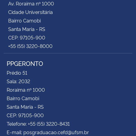
Av. Roraima nº 1000
Cidade Universitária
Secretaria-Geral
Bairro Camobi
Santa Maria - RS
Secretaria de Governo
CEP: 97105-900
+55 (55) 3220-8000
Gabinete de Segurança Institucional
PPGERONTO
Advocacia-Geral da União
Prédio 51
Banco Central do Brasil
Sala: 2032
Roraima nº 1000
Planalto
Bairro Camobi
Santa Maria - RS
CEP: 97105-900
Telefone: +55 (55) 3220-8431
E-mail: posgraduacao.cefd@ufsm.br