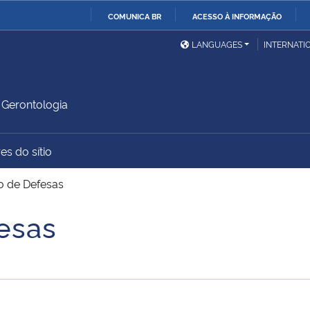
COMUNICA BR
ACESSO À INFORMAÇÃO
Ministério da Defesa
Ministério das Relações
Mini
IR
LANGUAGES
INTERNATI
Exteriores
PARA
O
Ministério da Cidadania
Ministério da Saúde
Mini
CONTEÚDO
Gerontologia
es do sítio
Ministério do
Controladoria-Geral da
Mini
Desenvolvimento Regional
União
Famí
o de Defesas
Hum
esas
Advocacia-Geral da União
Banco Central do Brasil
Plan