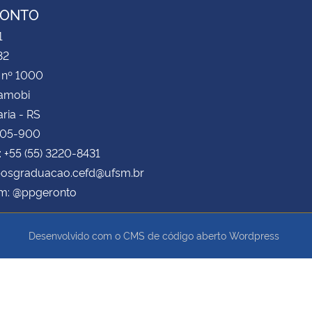
RONTO
1
32
 nº 1000
Camobi
ria - RS
105-900
: +55 (55) 3220-8431
 posgraduacao.cefd@ufsm.br
am: @ppgeronto
Desenvolvido com o CMS de código aberto
Wordpress