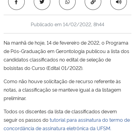
Copiar para área 
Ministério da Cidadania
Ministério da Saúde
Publicado em
14/02/2022, 8h44
Ministério de Minas e Energia
Na manhã de hoje, 14 de fevereiro de 2022, o Programa
de Pós-Graduação em Gerontologia publicou a lista dos
Ministério da Ciência, Tecnologia, Inovações e Comunicações
candidatos classificados no edital de seleção de
bolsistas do Curso (Edital 01/2022).
Ministério do Meio Ambiente
Como não houve solicitação de recurso referente às
Ministério do Turismo
notas, a classificação se manteve igual a da listagem
preliminar.
Ministério do Desenvolvimento Regional
Todos os discentes da lista de classificados devem
Controladoria-Geral da União
seguir os passos do
tutorial para assinatura do termo de
concordância de assinatura eletrônica da UFSM.
Ministério da Mulher, da Família e dos Direitos Humanos