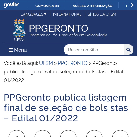
COMUNICA BR
ACESSO À INFORMAÇÃO
PARTI
Casa Civil
LANGUAGES
INTERNATIONAL
SÍTIOS DA UFSM
IR
PARA
PPGERONTO
Ministério da Justiça e Segurança Pública
O
Programa de Pós-Graduação em Gerontologia
CONTEÚDO
Ministério da Defesa
Buscar no no Sítio
Busca
Busca:
Menu Principal do Sítio
Menu
Busc
Ministério das Relações Exteriores
Você está aqui:
UFSM
>
PPGERONTO
>
PPGeronto
publica listagem final de seleção de bolsistas – Edital
Ministério da Economia
01/2022
PPGeronto publica listagem
Ministério da Infraestrutura
Início do conteúdo
final de seleção de bolsistas
Ministério da Agricultura, Pecuária e Abastecimento
– Edital 01/2022
Ministério da Educação