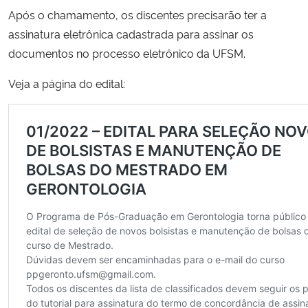
Após o chamamento, os discentes precisarão ter a
Secretaria-Geral
assinatura eletrônica cadastrada para assinar os
documentos no processo eletrônico da UFSM.
Secretaria de Governo
Veja a página do edital:
Gabinete de Segurança Institucional
Advocacia-Geral da União
Banco Central do Brasil
Planalto