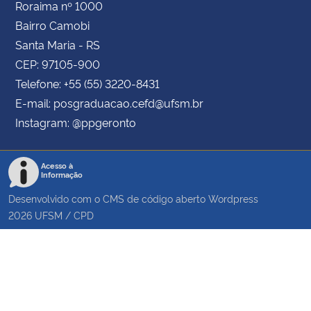
Roraima nº 1000
Bairro Camobi
Santa Maria - RS
CEP: 97105-900
Telefone: +55 (55) 3220-8431
E-mail: posgraduacao.cefd@ufsm.br
Instagram: @ppgeronto
Acesso à
Informação
Desenvolvido com o CMS de código aberto
Wordpress
2026
UFSM
/
CPD