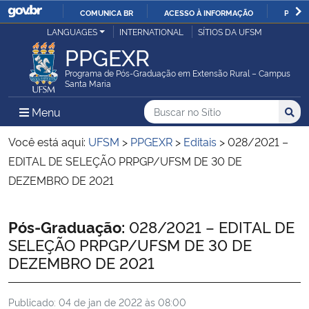
COMUNICA BR
ACESSO À INFORMAÇÃO
PARTI
Casa Civil
LANGUAGES
INTERNATIONAL
SÍTIOS DA UFSM
IR
PPGEXR
PARA
Ministério da Justiça e Segurança Pública
O
Programa de Pós-Graduação em Extensão Rural – Campus
Santa Maria
CONTEÚDO
Ministério da Defesa
Buscar no no Sítio
Busca
Busca:
Menu Principal do Sítio
Menu
Busc
Ministério das Relações Exteriores
Você está aqui:
UFSM
>
PPGEXR
>
Editais
>
028/2021 –
EDITAL DE SELEÇÃO PRPGP/UFSM DE 30 DE
Ministério da Economia
DEZEMBRO DE 2021
Ministério da Infraestrutura
Início do conteúdo
Pós-Graduação:
028/2021 – EDITAL DE
SELEÇÃO PRPGP/UFSM DE 30 DE
Ministério da Agricultura, Pecuária e Abastecimento
DEZEMBRO DE 2021
Ministério da Educação
Publicado:
04 de jan de 2022 às 08:00